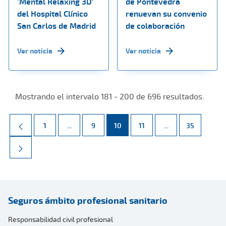
‘Mental Relaxing 3D’
de Pontevedra
del Hospital Clínico
renuevan su convenio
San Carlos de Madrid
de colaboración
Ver noticia
Ver noticia
Mostrando el intervalo 181 - 200 de 696 resultados.
Página
Páginas intermedias Use TAB para desplazarse.
Página
Página
Página
Páginas intermed
Página
1
...
9
10
11
...
35
Seguros ámbito profesional sanitario
Responsabilidad civil profesional