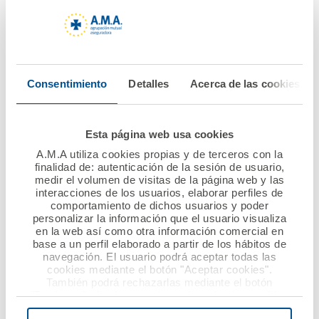
06 junio 2022
30 mayo 2022
El Dr. Diego Murillo
El Consejo de
recibe la Medalla de
Administración de
Oro del Colegio de
A.M.A. acepta la
Consentimiento
Detalles
Acerca de las cookies
Veterinarios de
renuncia del Dr. Luis
Pontevedra en un
Campos, por motivos
homenaje
personales, y se
Esta página web usa cookies
multitudinario y
solicita por
A.M.A utiliza cookies propias y de terceros con la
cargado de afecto
unanimidad el regreso
finalidad de: autenticación de la sesión de usuario,
medir el volumen de visitas de la página web y las
del Dr. Diego Murillo a
interacciones de los usuarios, elaborar perfiles de
la presidencia
Ver noticia
comportamiento de dichos usuarios y poder
personalizar la información que el usuario visualiza
en la web así como otra información comercial en
Ver noticia
base a un perfil elaborado a partir de los hábitos de
navegación. El usuario podrá aceptar todas las
cookies mediante el botón "Aceptar cookies".
También podrá rechazarlas mediante el botón
"Rechazar", donde se rechazarán todas las cookies
menos las necesarias para permitir el acceso a los