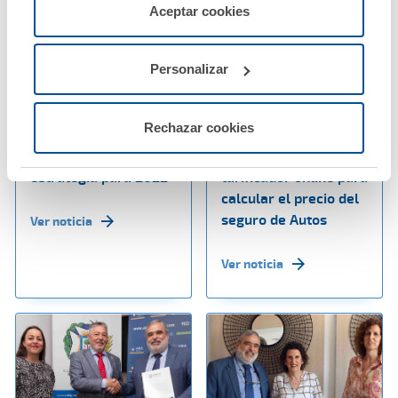
servicios de la web solicitados por el usuario, o
Aceptar cookies
configurarlas usando el botón “Personalizar".
Personalizar
27 mayo 2022
25 mayo 2022
A.M.A. eleva su
A.M.A. pone a
Rechazar cookies
beneficio un 12% y
disposición de sus
reafirma su
mutualistas un nuevo
estrategia para 2022
tarificador online para
calcular el precio del
seguro de Autos
Ver noticia
Ver noticia