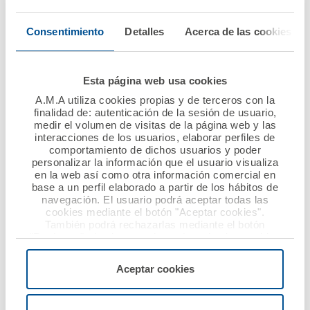
Vida con la suma de
tres nuevos Colegios
Ver noticia
Consentimiento
Detalles
Acerca de las cookies
de Médicos
Ver noticia
Esta página web usa cookies
A.M.A utiliza cookies propias y de terceros con la
finalidad de: autenticación de la sesión de usuario,
medir el volumen de visitas de la página web y las
interacciones de los usuarios, elaborar perfiles de
comportamiento de dichos usuarios y poder
personalizar la información que el usuario visualiza
en la web así como otra información comercial en
base a un perfil elaborado a partir de los hábitos de
navegación. El usuario podrá aceptar todas las
cookies mediante el botón "Aceptar cookies".
También podrá rechazarlas mediante el botón
10 enero 2019
08 enero 2019
"Rechazar", donde se rechazarán todas las cookies
AMA Vida firma la
AMA Vida firma con el
menos las necesarias para permitir el acceso a los
servicios de la web solicitados por el usuario, o
póliza colectiva de
Colegio de Médicos de
Aceptar cookies
configurarlas usando el botón “Personalizar".
vida con el Colegio
Cádiz la póliza
Oficial de Médicos de
colectiva de Vida