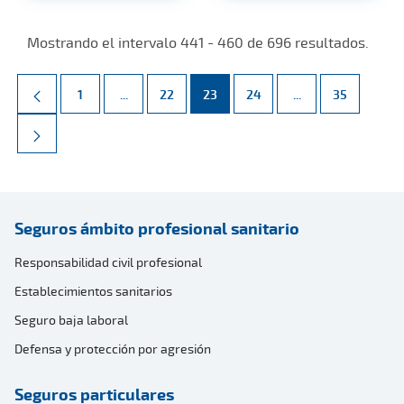
Mostrando el intervalo 441 - 460 de 696 resultados.
Página
Páginas intermedias Use TAB para desplazarse.
Página
Página
Página
Páginas intermed
Página
1
...
22
23
24
...
35
Seguros ámbito profesional sanitario
Responsabilidad civil profesional
Establecimientos sanitarios
Seguro baja laboral
Defensa y protección por agresión
Seguros particulares