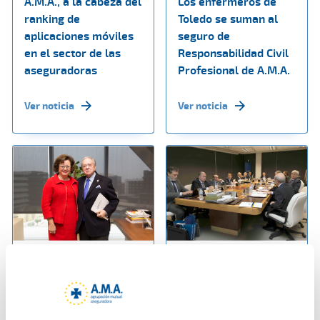
A.M.A., a la cabeza del
Los enfermeros de
ranking de
Toledo se suman al
aplicaciones móviles
seguro de
en el sector de las
Responsabilidad Civil
aseguradoras
Profesional de A.M.A.
Ver noticia
Ver noticia
17 enero 2019
14 enero 2019
Continúa el
La Fundación A.M.A.
crecimiento
aprueba su Plan de
fulgurante de Ama
Actuación 2019