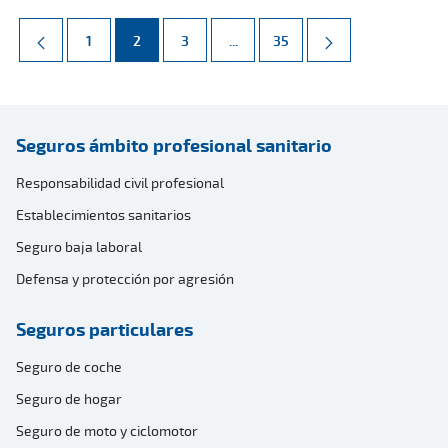
Página
Página
Página
Páginas intermedias Use TAB par
Página
1
2
3
...
35
Seguros ámbito profesional sanitario
Responsabilidad civil profesional
Establecimientos sanitarios
Seguro baja laboral
Defensa y protección por agresión
Seguros particulares
Seguro de coche
Seguro de hogar
Seguro de moto y ciclomotor