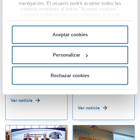
navegación. El usuario podrá aceptar todas las
cookies mediante el botón "Aceptar cookies".
También podrá rechazarlas mediante el botón
"Rechazar", donde se rechazarán todas las cookies
menos las necesarias para permitir el acceso a los
06 junio 2025
30 mayo 2025
servicios de la web solicitados por el usuario, o
Aceptar cookies
configurarlas usando el botón “Personalizar".
Ana Pastor advierte
A.M.A. Grupo ha
sobre el aumento de
obtenido un beneficio
agresiones a
de 23,93 millones de
Personalizar
profesionales
euros en 2024 y
sanitarios y reclama
refuerza su liderazgo
Rechazar cookies
una respuesta legal
como mutua de
firme y homogénea
referencia del sector
sanitario
Ver noticia
Ver noticia