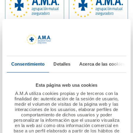
02 julio 2025
13 junio 2025
El Patronato de la
La Fundación A.M.A.
Fundación A.M.A.
lanza la convocatoria
aprueba por
del XII Premio
Consentimiento
Detalles
Acerca de las cookies
unanimidad las
Nacional Mutualista
cuentas anuales de
Solidario dotado con
2024.
60.000 euros
Esta página web usa cookies
A.M.A utiliza cookies propias y de terceros con la
Ver noticia
Ver noticia
finalidad de: autenticación de la sesión de usuario,
medir el volumen de visitas de la página web y las
interacciones de los usuarios, elaborar perfiles de
comportamiento de dichos usuarios y poder
personalizar la información que el usuario visualiza
en la web así como otra información comercial en
base a un perfil elaborado a partir de los hábitos de