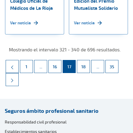
Colegio Oficial de
Edición del Premio
Médicos de La Rioja
Mutualista Solidario
Ver noticia
Ver noticia
Mostrando el intervalo 321 - 340 de 696 resultados.
Página
Páginas intermedias Use TAB para desplazarse.
Página
Página
Página
Páginas intermed
Página
1
...
16
17
18
...
35
Seguros ámbito profesional sanitario
Responsabilidad civil profesional
Establecimientos sanitarios