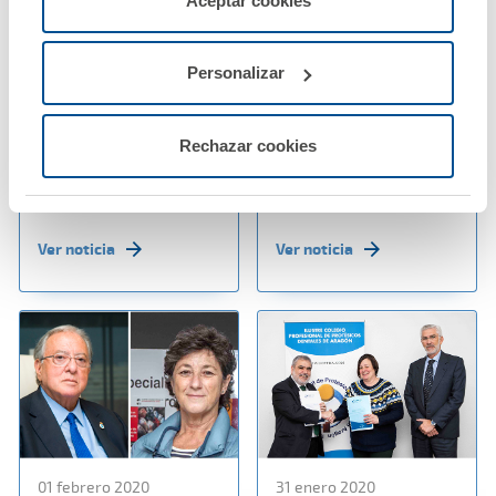
Aceptar cookies
configurarlas usando el botón “Personalizar".
03 febrero 2020
03 febrero 2020
La póliza de
A.M.A. ofrece el
Personalizar
Responsabilidad Civil
Seguro multirriesgo
Profesional de A.M.A.
más completo para
cubrirá a los
Farmacias y
Rechazar cookies
fisioterapeutas de
Establecimientos
Murcia
Sanitarios
Ver noticia
Ver noticia
01 febrero 2020
31 enero 2020