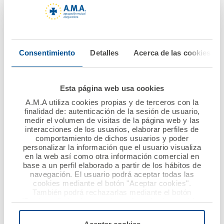
13 febrero 2020
06 febrero 2020
Charla de A.M.A. en el
AMA Vida firma la
Consentimiento
Detalles
Acerca de las cookies
CPIFP AYNADAMAR EN
póliza colectiva de
GRANADA
Vida con el Colegio de
Ópticos-
Esta página web usa cookies
Optometristas de
Ver noticia
A.M.A utiliza cookies propias y de terceros con la
Murcia
finalidad de: autenticación de la sesión de usuario,
medir el volumen de visitas de la página web y las
Ver noticia
interacciones de los usuarios, elaborar perfiles de
comportamiento de dichos usuarios y poder
personalizar la información que el usuario visualiza
en la web así como otra información comercial en
base a un perfil elaborado a partir de los hábitos de
navegación. El usuario podrá aceptar todas las
cookies mediante el botón "Aceptar cookies".
También podrá rechazarlas mediante el botón
"Rechazar", donde se rechazarán todas las cookies
menos las necesarias para permitir el acceso a los
servicios de la web solicitados por el usuario, o