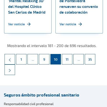
‘Mental Relaxing 3D’
de Pontevedra
del Hospital Clínico
renuevan su convenio
San Carlos de Madrid
de colaboración
Ver noticia
Ver noticia
Mostrando el intervalo 181 - 200 de 696 resultados.
Página
Páginas intermedias Use TAB para desplazarse.
Página
Página
Página
Páginas intermed
Página
1
...
9
10
11
...
35
Seguros ámbito profesional sanitario
Responsabilidad civil profesional