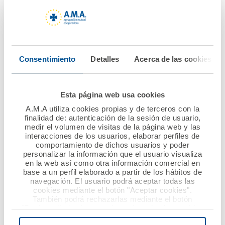
06 junio 2022
30 mayo 2022
El Dr. Diego Murillo
El Consejo de
recibe la Medalla de
Administración de
Oro del Colegio de
A.M.A. acepta la
Consentimiento
Detalles
Acerca de las cookies
Veterinarios de
renuncia del Dr. Luis
Pontevedra en un
Campos, por motivos
homenaje
personales, y se
Esta página web usa cookies
multitudinario y
solicita por
A.M.A utiliza cookies propias y de terceros con la
cargado de afecto
unanimidad el regreso
finalidad de: autenticación de la sesión de usuario,
medir el volumen de visitas de la página web y las
del Dr. Diego Murillo a
interacciones de los usuarios, elaborar perfiles de
la presidencia
Ver noticia
comportamiento de dichos usuarios y poder
personalizar la información que el usuario visualiza
en la web así como otra información comercial en
Ver noticia
base a un perfil elaborado a partir de los hábitos de
navegación. El usuario podrá aceptar todas las
cookies mediante el botón "Aceptar cookies".
También podrá rechazarlas mediante el botón
"Rechazar", donde se rechazarán todas las cookies
menos las necesarias para permitir el acceso a los