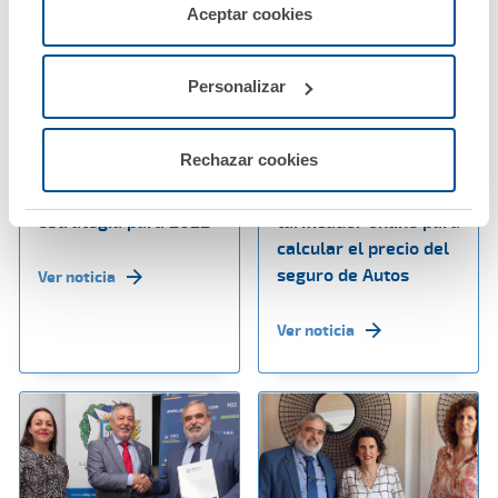
servicios de la web solicitados por el usuario, o
Aceptar cookies
configurarlas usando el botón “Personalizar".
Personalizar
27 mayo 2022
25 mayo 2022
A.M.A. eleva su
A.M.A. pone a
Rechazar cookies
beneficio un 12% y
disposición de sus
reafirma su
mutualistas un nuevo
estrategia para 2022
tarificador online para
calcular el precio del
seguro de Autos
Ver noticia
Ver noticia