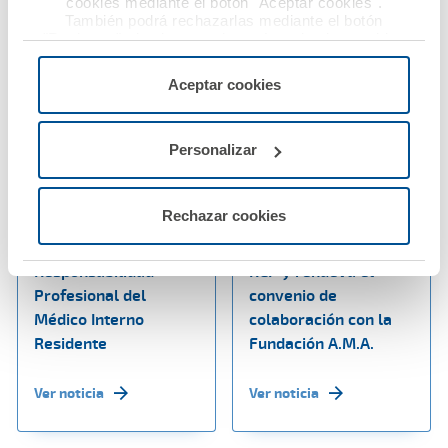
cookies mediante el botón "Aceptar cookies".
También podrá rechazarlas mediante el botón
"Rechazar", donde se rechazarán todas las cookies
menos las necesarias para permitir el acceso a los
servicios de la web solicitados por el usuario, o
Aceptar cookies
configurarlas usando el botón “Personalizar".
27 marzo 2019
26 marzo 2019
Personalizar
A.M.A participa en las
El Colegio de
Jornadas del Colegio
Farmacéuticos de
Rechazar cookies
de Médicos de
Ourense firma con
Badajoz sobre
A.M.A. la póliza de
Responsabilidad
RCP y renueva el
Profesional del
convenio de
Médico Interno
colaboración con la
Residente
Fundación A.M.A.
Ver noticia
Ver noticia