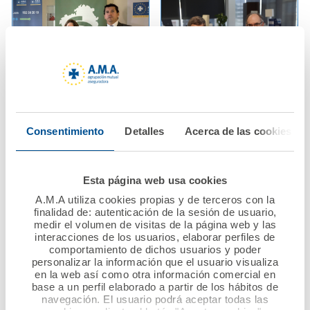
01 abril 2019
29 marzo 2019
A.M.A. imparte
Los Médicos de
Consentimiento
Detalles
Acerca de las cookies
jornada de formación
Ourense también
en responsabilidad
confían en AMA Vida
civil al colegio
para contratar la
Esta página web usa cookies
profesional de
póliza colectiva de
A.M.A utiliza cookies propias y de terceros con la
higienistas dentales
sus colegiados
finalidad de: autenticación de la sesión de usuario,
medir el volumen de visitas de la página web y las
de Galicia.
interacciones de los usuarios, elaborar perfiles de
Ver noticia
comportamiento de dichos usuarios y poder
Ver noticia
personalizar la información que el usuario visualiza
en la web así como otra información comercial en
base a un perfil elaborado a partir de los hábitos de
navegación. El usuario podrá aceptar todas las