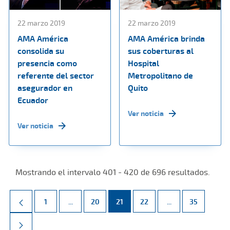
22 marzo 2019
22 marzo 2019
AMA América
AMA América brinda
consolida su
sus coberturas al
presencia como
Hospital
referente del sector
Metropolitano de
asegurador en
Quito
Ecuador
Ver noticia
Ver noticia
Mostrando el intervalo 401 - 420 de 696 resultados.
Página
Páginas intermedias Use TAB para desplazarse.
Página
Página
Página
Páginas intermed
Página
1
...
20
21
22
...
35