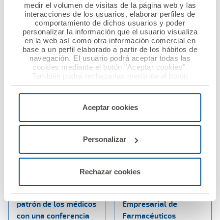
Nacional de Derecho
medir el volumen de visitas de la página web y las
Sanitario
Ver noticia
interacciones de los usuarios, elaborar perfiles de
comportamiento de dichos usuarios y poder
personalizar la información que el usuario visualiza
Ver noticia
en la web así como otra información comercial en
base a un perfil elaborado a partir de los hábitos de
navegación. El usuario podrá aceptar todas las
cookies mediante el botón "Aceptar cookies".
También podrá rechazarlas mediante el botón
"Rechazar", donde se rechazarán todas las cookies
menos las necesarias para permitir el acceso a los
servicios de la web solicitados por el usuario, o
Aceptar cookies
configurarlas usando el botón “Personalizar".
Personalizar
18 octubre 2024
15 octubre 2024
Ana Pastor
Ana Pastor inaugura
protagoniza en
la Jornada FEFE One
Rechazar cookies
Huelva los actos de
Day que organiza la
celebración del
Federación
patrón de los médicos
Empresarial de
con una conferencia
Farmacéuticos