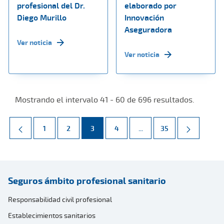
profesional del Dr.
elaborado por
Diego Murillo
Innovación
Aseguradora
Ver noticia
Ver noticia
Mostrando el intervalo 41 - 60 de 696 resultados.
Página
Página
Página
Página
Páginas intermedias Use 
Página
1
2
3
4
...
35
Seguros ámbito profesional sanitario
Responsabilidad civil profesional
Establecimientos sanitarios