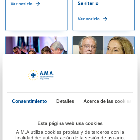
Sanitario
Ver noticia
Ver noticia
07 noviembre 2024
06 noviembre 2024
La inteligencia
A.M.A. Grupo dona
Consentimiento
Detalles
Acerca de las cookies
artificial, a debate en
700.000 euros para
la Mesa moderada
ayudar a los
por Raquel Murillo,
profesionales
Esta página web usa cookies
Directora General de
sanitarios afectados
A.M.A. en el Congreso
por la DANA
A.M.A utiliza cookies propias y de terceros con la
finalidad de: autenticación de la sesión de usuario,