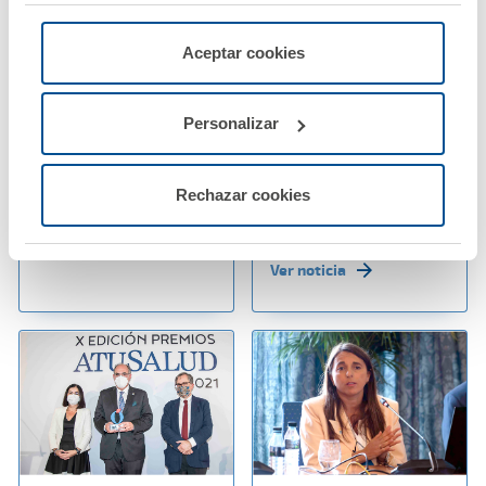
"Rechazar", donde se rechazarán todas las cookies
menos las necesarias para permitir el acceso a los
servicios de la web solicitados por el usuario, o
Aceptar cookies
configurarlas usando el botón “Personalizar".
20 octubre 2021
14 octubre 2021
El Taller de A.M.A. del
A.M.A. lanza el mejor
Personalizar
Congreso de Derecho
producto de renting
Sanitario se convierte
de autos para los
en un éxito absoluto
profesionales
Rechazar cookies
sanitarios
Ver noticia
Ver noticia