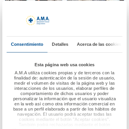
10 noviembre 2021
28 octubre 2021
El Colegio de
AMA Vida firma con el
Dietistas-
Colegio de
Consentimiento
Detalles
Acerca de las cookies
Nutricionistas de
Veterinarios de
Catalunya reconoce a
Melilla una póliza
A.M.A. su compromiso
colectiva de Vida
Esta página web usa cookies
con sus colegiados de
A.M.A utiliza cookies propias y de terceros con la
Catalunya
Ver noticia
finalidad de: autenticación de la sesión de usuario,
medir el volumen de visitas de la página web y las
Ver noticia
interacciones de los usuarios, elaborar perfiles de
comportamiento de dichos usuarios y poder
personalizar la información que el usuario visualiza
en la web así como otra información comercial en
base a un perfil elaborado a partir de los hábitos de
navegación. El usuario podrá aceptar todas las
cookies mediante el botón "Aceptar cookies".
También podrá rechazarlas mediante el botón