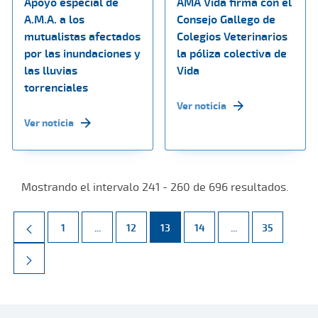
Apoyo especial de
AMA Vida firma con el
A.M.A. a los
Consejo Gallego de
mutualistas afectados
Colegios Veterinarios
por las inundaciones y
la póliza colectiva de
las lluvias
Vida
torrenciales
Ver noticia
Ver noticia
Mostrando el intervalo 241 - 260 de 696 resultados.
Página
Páginas intermedias Use TAB para desplazarse.
Página
Página
Página
Páginas intermed
Página
1
...
12
13
14
...
35