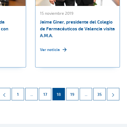
15 noviembre 2019
ada
Jaime Giner, presidente del Colegio
 con
de Farmacéuticos de Valencia visita
A.M.A.
Ver noticia
Página
Páginas intermedias Use TAB para desplazarse.
Página
Página
Página
Páginas intermedias 
Página
1
...
17
18
19
...
35