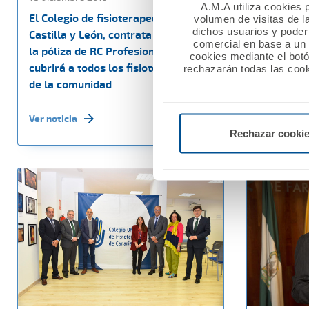
A.M.A utiliza cookies p
El Colegio de fisioterapeutas de
Nuevo con
volumen de visitas de l
dichos usuarios y poder 
Castilla y León, contrata con A.M.A.
entre A.M.
comercial en base a un p
la póliza de RC Profesional que
Ópticos-O
cookies mediante el bot
cubrirá a todos los fisioterapeutas
Comunitat
rechazarán todas las cook
de la comunidad
Ver noticia
Ver noticia
Rechazar cooki