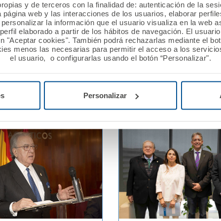
ropias y de terceros con la finalidad de: autenticación de la ses
venio de colaboración
La Fundación A.M.A. apru
a página web y las interacciones de los usuarios, elaborar perfi
personalizar la información que el usuario visualiza en la web 
A. y el Colegio de
de 70 programas de ayud
erfil elaborado a partir de los hábitos de navegación. El usuari
ptometristas de la
sociales para 2020
ón "Aceptar cookies". También podrá rechazarlas mediante el bo
 Valenciana
ies menos las necesarias para permitir el acceso a los servicios
el usuario, o configurarlas usando el botón “Personalizar".
Ver noticia
es
Personalizar