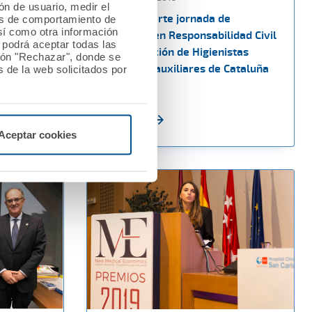
ión de usuario, medir el
eba más
A.M.A. imparte jornada de
les de comportamiento de
así como otra información
as
formación en Responsabilidad Civil
o podrá aceptar todas las
a la Asociación de Higienistas
tón "Rechazar", donde se
dentales y auxiliares de Cataluña
 de la web solicitados por
(AHIADEC)
Ver noticia
Aceptar cookies