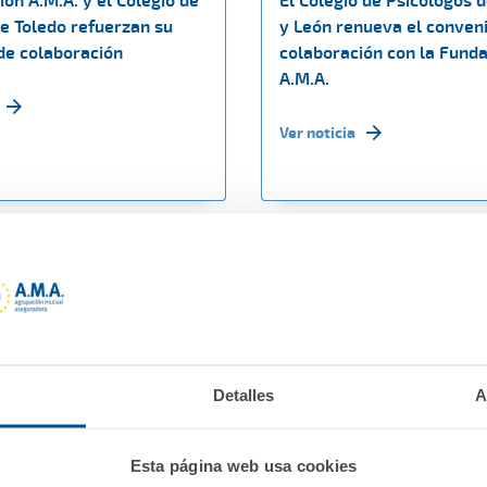
ón A.M.A. y el Colegio de
El Colegio de Psicólogos d
e Toledo refuerzan su
y León renueva el conven
de colaboración
colaboración con la Fund
A.M.A.
Ver noticia
Detalles
A
Esta página web usa cookies
e 2019
16 diciembre 2019