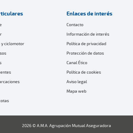
ticulares
Enlaces de interés
e
Contacto
r
Información de interés
 y ciclomotor
Política de privacidad
sos
Protección de datos
s
Canal Ético
dentes
Política de cookies
arcaciones
Aviso legal
Mapa web
cotas
2026 © A.M.A. Agrupación Mutual Aseguradora