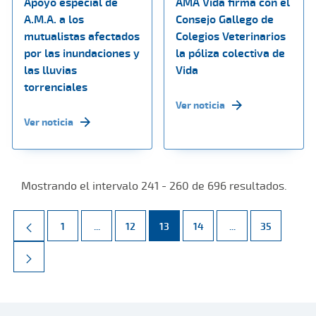
Apoyo especial de
AMA Vida firma con el
A.M.A. a los
Consejo Gallego de
mutualistas afectados
Colegios Veterinarios
por las inundaciones y
la póliza colectiva de
las lluvias
Vida
torrenciales
Ver noticia
Ver noticia
Mostrando el intervalo 241 - 260 de 696 resultados.
Página
Páginas intermedias Use TAB para desplazarse.
Página
Página
Página
Páginas intermed
Página
1
...
12
13
14
...
35