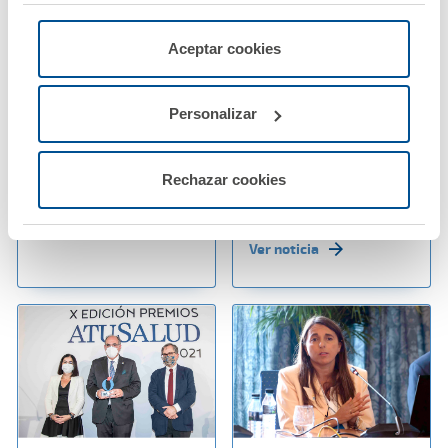
"Rechazar", donde se rechazarán todas las cookies
menos las necesarias para permitir el acceso a los
servicios de la web solicitados por el usuario, o
Aceptar cookies
configurarlas usando el botón “Personalizar".
20 octubre 2021
14 octubre 2021
El Taller de A.M.A. del
A.M.A. lanza el mejor
Personalizar
Congreso de Derecho
producto de renting
Sanitario se convierte
de autos para los
en un éxito absoluto
profesionales
Rechazar cookies
sanitarios
Ver noticia
Ver noticia