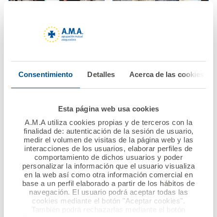
10 noviembre 2021
28 octubre 2021
El Colegio de
AMA Vida firma con el
Dietistas-
Colegio de
Consentimiento
Detalles
Acerca de las cookies
Nutricionistas de
Veterinarios de
Catalunya reconoce a
Melilla una póliza
A.M.A. su compromiso
colectiva de Vida
Esta página web usa cookies
con sus colegiados de
A.M.A utiliza cookies propias y de terceros con la
Catalunya
Ver noticia
finalidad de: autenticación de la sesión de usuario,
medir el volumen de visitas de la página web y las
Ver noticia
interacciones de los usuarios, elaborar perfiles de
comportamiento de dichos usuarios y poder
personalizar la información que el usuario visualiza
en la web así como otra información comercial en
base a un perfil elaborado a partir de los hábitos de
navegación. El usuario podrá aceptar todas las
cookies mediante el botón "Aceptar cookies".
También podrá rechazarlas mediante el botón