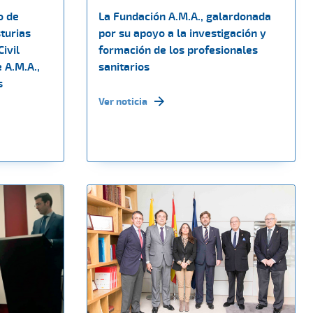
o de
La Fundación A.M.A., galardonada
turias
por su apoyo a la investigación y
ivil
formación de los profesionales
 A.M.A.,
sanitarios
s
Ver noticia