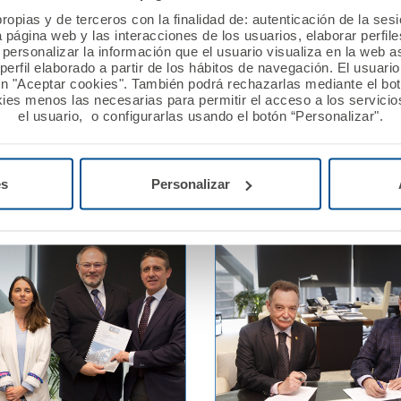
ropias y de terceros con la finalidad de: autenticación de la ses
a página web y las interacciones de los usuarios, elaborar perfi
19
01 abril 2019
personalizar la información que el usuario visualiza en la web 
irma la póliza colectiva
A.M.A. imparte jornada de
erfil elaborado a partir de los hábitos de navegación. El usuari
ón "Aceptar cookies". También podrá rechazarlas mediante el bo
n el Colegio de
formación en responsabili
ies menos las necesarias para permitir el acceso a los servicios
os y Estomatólogos de
al colegio profesional de 
el usuario, o configurarlas usando el botón “Personalizar".
dentales de Galicia.
Ver noticia
es
Personalizar