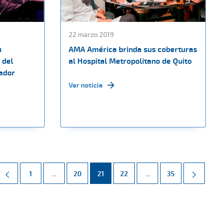
22 marzo 2019
u
AMA América brinda sus coberturas
 del
al Hospital Metropolitano de Quito
ador
Ver noticia
Página
Páginas intermedias Use TAB para desplazarse.
Página
Página
Página
Páginas intermedias 
Página
1
...
20
21
22
...
35