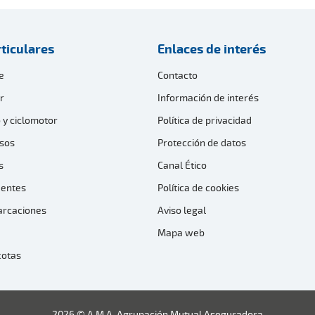
ticulares
Enlaces de interés
e
Contacto
r
Información de interés
 y ciclomotor
Política de privacidad
sos
Protección de datos
s
Canal Ético
dentes
Política de cookies
arcaciones
Aviso legal
Mapa web
cotas
2026 © A.M.A. Agrupación Mutual Aseguradora