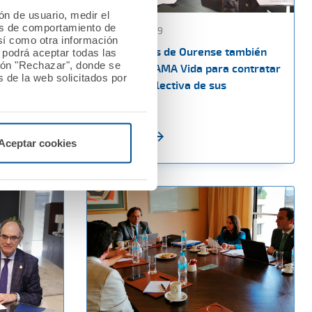
ión de usuario, medir el
les de comportamiento de
29 marzo 2019
así como otra información
Los Médicos de Ourense también
o podrá aceptar todas las
tón "Rechazar", donde se
dad civil
confían en AMA Vida para contratar
 de la web solicitados por
higienistas
la póliza colectiva de sus
colegiados
Ver noticia
Aceptar cookies