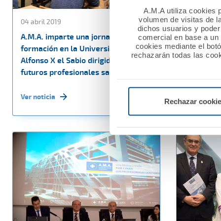
A.M.A utiliza cookies p
volumen de visitas de l
04 abril 2019
03 abril 20
dichos usuarios y poder 
A.M.A. imparte una jornada de
AMA Vida f
comercial en base a un p
cookies mediante el bot
formación en la Universidad
de Vida co
rechazarán todas las cook
Alfonso X el Sabio dirigida a los
Odontólog
futuros profesionales sanitarios
Aragón
Ver noticia
Ver noticia
Rechazar cooki