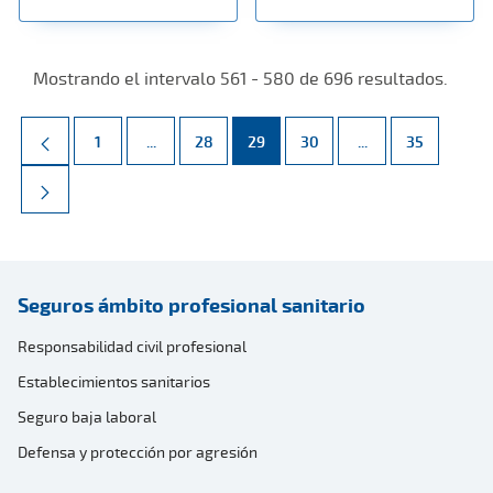
Mostrando el intervalo 561 - 580 de 696 resultados.
Página
Páginas intermedias Use TAB para desplazarse.
Página
Página
Página
Páginas intermed
Página
1
...
28
29
30
...
35
Seguros ámbito profesional sanitario
Responsabilidad civil profesional
Establecimientos sanitarios
Seguro baja laboral
Defensa y protección por agresión