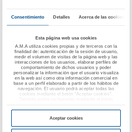
2016 un beneficio
Dentistas de Cádiz
antes de impuestos de
renuevan su convenio
Consentimiento
Detalles
Acerca de las cookies
20,3 millones de
de colaboración
euros
Ver noticia
Esta página web usa cookies
Ver noticia
A.M.A utiliza cookies propias y de terceros con la
finalidad de: autenticación de la sesión de usuario,
medir el volumen de visitas de la página web y las
interacciones de los usuarios, elaborar perfiles de
comportamiento de dichos usuarios y poder
personalizar la información que el usuario visualiza
en la web así como otra información comercial en
base a un perfil elaborado a partir de los hábitos de
navegación. El usuario podrá aceptar todas las
cookies mediante el botón "Aceptar cookies".
También podrá rechazarlas mediante el botón
12 mayo 2017
12 mayo 2017
"Rechazar", donde se rechazarán todas las cookies
menos las necesarias para permitir el acceso a los
El Colegio de
A.M.A. y el Colegio de
servicios de la web solicitados por el usuario, o
Aceptar cookies
Enfermería de Teruel
Ópticos-
configurarlas usando el botón “Personalizar".
firma una póliza
Optometristas de