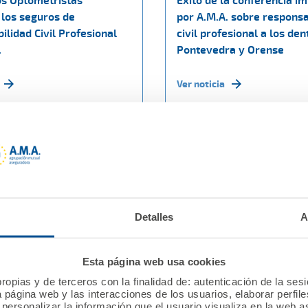
os Optometristas
Éxito de la conferencia i
 los seguros de
por A.M.A. sobre responsa
lidad Civil Profesional
civil profesional a los den
.
Pontevedra y Orense
Ver noticia
Detalles
A
Esta página web usa cookies
ropias y de terceros con la finalidad de: autenticación de la ses
19
17 enero 2019
a página web y las interacciones de los usuarios, elaborar perfi
personalizar la información que el usuario visualiza en la web 