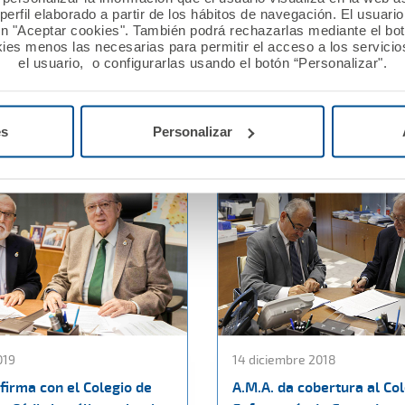
meros de Toledo se suman
Continúa el crecimiento f
erfil elaborado a partir de los hábitos de navegación. El usuari
de Responsabilidad Civil
de Ama Vida con la suma 
ón "Aceptar cookies". También podrá rechazarlas mediante el bo
al de A.M.A.
nuevos Colegios de Médic
ies menos las necesarias para permitir el acceso a los servicios
el usuario, o configurarlas usando el botón “Personalizar".
Ver noticia
es
Personalizar
019
14 diciembre 2018
firma con el Colegio de
A.M.A. da cobertura al Co