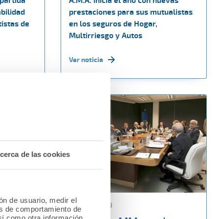
mpartida
A.M.A. inicia el año con nuevas
bilidad
prestaciones para sus mutualistas
tistas de
en los seguros de Hogar,
Multirriesgo y Autos
Ver noticia
cerca de las cookies
ión de usuario, medir el
14 enero 2019
les de comportamiento de
así como otra información