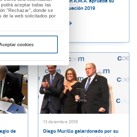
ulgurante
La Fundación A.M.A. aprueba su
o podrá aceptar todas las
de tres
Plan de Actuación 2019
tón "Rechazar", donde se
os
 de la web solicitados por
Ver noticia
Aceptar cookies
13 diciembre 2018
legio de
Diego Murillo galardonado por su