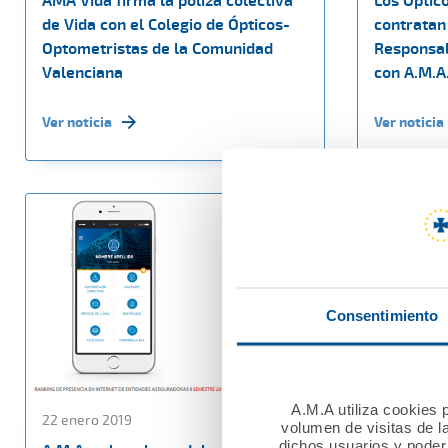
AMA Vida firma la póliza colectiva
Los Óptic
de Vida con el Colegio de Ópticos-
contratan
Optometristas de la Comunidad
Responsabi
Valenciana
con A.M.A
Ver noticia
Ver noticia
Consentimiento
A.M.A utiliza cookies p
22 enero 2019
21 enero 20
volumen de visitas de l
dichos usuarios y poder 