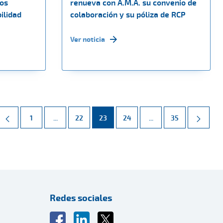
dos
renueva con A.M.A. su convenio de
ilidad
colaboración y su póliza de RCP
Ver noticia
Página
Páginas intermedias Use TAB para desplazarse.
Página
Página
Página
Páginas intermedias 
Página
1
...
22
23
24
...
35
Redes sociales