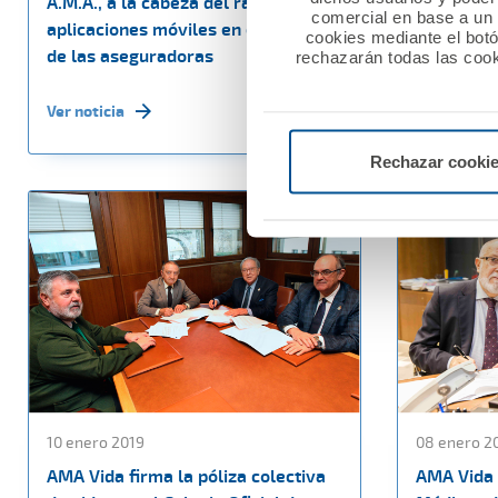
A.M.A., a la cabeza del ranking de
Los enfer
comercial en base a un p
aplicaciones móviles en el sector
al seguro 
cookies mediante el bot
de las aseguradoras
Profesion
rechazarán todas las cook
Ver noticia
Ver noticia
Rechazar cooki
10 enero 2019
08 enero 2
AMA Vida firma la póliza colectiva
AMA Vida 