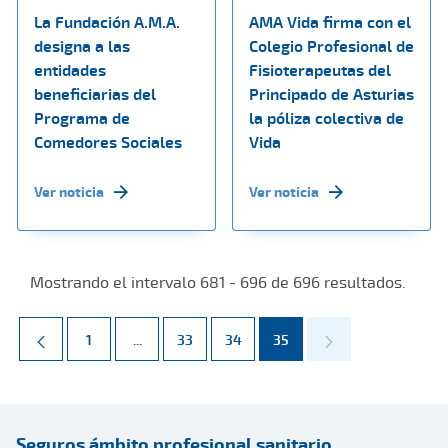
La Fundación A.M.A.
AMA Vida firma con el
designa a las
Colegio Profesional de
entidades
Fisioterapeutas del
beneficiarias del
Principado de Asturias
Programa de
la póliza colectiva de
Comedores Sociales
Vida
Ver noticia
Ver noticia
Mostrando el intervalo 681 - 696 de 696 resultados.
Página
Páginas intermedias Use TAB para desplazarse.
Página
Página
Página
1
...
33
34
35
Seguros ámbito profesional sanitario