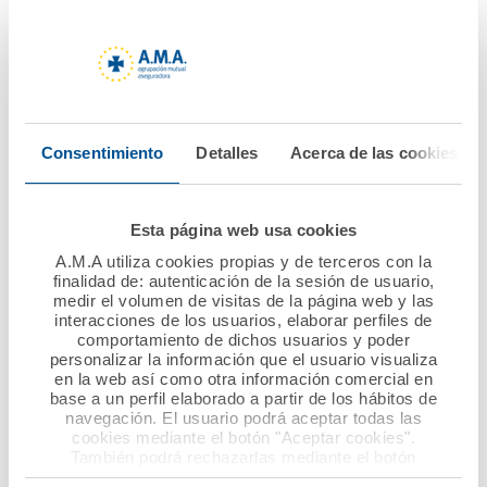
20 febrero 2015
17 febrero 2015
La Fundación A.M.A.
A.M.A. es líder en
entrega 75 becas para
seguros de automóvil,
exámenes de
la mejor valorada en
residentes sanitarios
precio y la tercera
Consentimiento
Detalles
Acerca de las cookies
y 11 más para
empresa nacional que
postgrados
más compromiso
veterinarios
genera
Esta página web usa cookies
A.M.A utiliza cookies propias y de terceros con la
Ver noticia
Ver noticia
finalidad de: autenticación de la sesión de usuario,
medir el volumen de visitas de la página web y las
interacciones de los usuarios, elaborar perfiles de
comportamiento de dichos usuarios y poder
personalizar la información que el usuario visualiza
en la web así como otra información comercial en
base a un perfil elaborado a partir de los hábitos de
navegación. El usuario podrá aceptar todas las
cookies mediante el botón "Aceptar cookies".
También podrá rechazarlas mediante el botón
"Rechazar", donde se rechazarán todas las cookies