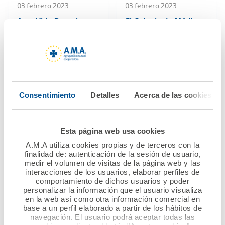
03 febrero 2023
03 febrero 2023
Ama Vida firma la
El Colegio de Médicos
póliza colectiva de
de Albacete firma con
Vida con los
Ama Vida la póliza
veterinarios de
colectiva de Vida
Albacete
Ver noticia
Ver noticia
Consentimiento
Detalles
Acerca de las cookies
Esta página web usa cookies
A.M.A utiliza cookies propias y de terceros con la
finalidad de: autenticación de la sesión de usuario,
medir el volumen de visitas de la página web y las
interacciones de los usuarios, elaborar perfiles de
comportamiento de dichos usuarios y poder
personalizar la información que el usuario visualiza
en la web así como otra información comercial en
27 enero 2023
23 enero 2023
base a un perfil elaborado a partir de los hábitos de
El Muy Ilustre Colegio
Los médicos de
navegación. El usuario podrá aceptar todas las