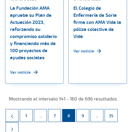
La Fundación AMA
El Colegio de
aprueba su Plan de
Enfermería de Soria
Actuación 2023,
firma con AMA Vida la
reforzando su
póliza colectiva de
compromiso solidario
Vida
y financiando más de
100 proyectos de
Ver noticia
ayudas sociales
Ver noticia
Mostrando el intervalo 141 - 160 de 696 resultados.
Página
Páginas intermedias Use TAB para desplazarse.
Página
Página
Página
Páginas intermed
Página
1
...
7
8
9
...
35