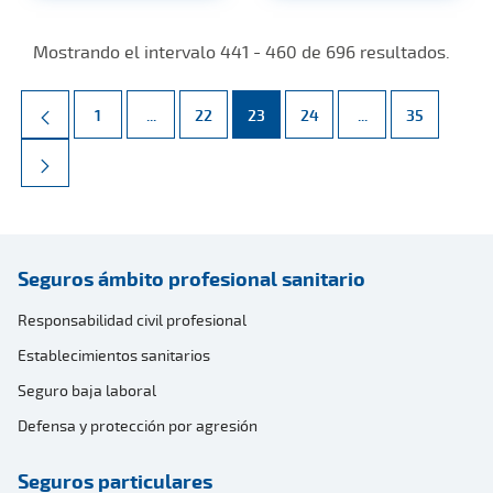
Mostrando el intervalo 441 - 460 de 696 resultados.
Página
Páginas intermedias Use TAB para desplazarse.
Página
Página
Página
Páginas intermed
Página
1
...
22
23
24
...
35
Seguros ámbito profesional sanitario
Responsabilidad civil profesional
Establecimientos sanitarios
Seguro baja laboral
Defensa y protección por agresión
Seguros particulares