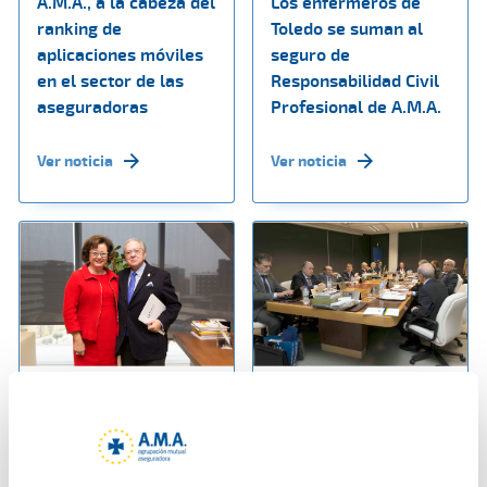
A.M.A., a la cabeza del
Los enfermeros de
ranking de
Toledo se suman al
aplicaciones móviles
seguro de
en el sector de las
Responsabilidad Civil
aseguradoras
Profesional de A.M.A.
Ver noticia
Ver noticia
17 enero 2019
14 enero 2019
Continúa el
La Fundación A.M.A.
crecimiento
aprueba su Plan de
fulgurante de Ama
Actuación 2019