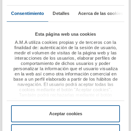
Vida con la suma de
tres nuevos Colegios
Ver noticia
Consentimiento
Detalles
Acerca de las cookies
de Médicos
Ver noticia
Esta página web usa cookies
A.M.A utiliza cookies propias y de terceros con la
finalidad de: autenticación de la sesión de usuario,
medir el volumen de visitas de la página web y las
interacciones de los usuarios, elaborar perfiles de
comportamiento de dichos usuarios y poder
personalizar la información que el usuario visualiza
en la web así como otra información comercial en
base a un perfil elaborado a partir de los hábitos de
navegación. El usuario podrá aceptar todas las
cookies mediante el botón "Aceptar cookies".
También podrá rechazarlas mediante el botón
10 enero 2019
08 enero 2019
"Rechazar", donde se rechazarán todas las cookies
AMA Vida firma la
AMA Vida firma con el
menos las necesarias para permitir el acceso a los
servicios de la web solicitados por el usuario, o
póliza colectiva de
Colegio de Médicos de
Aceptar cookies
configurarlas usando el botón “Personalizar".
vida con el Colegio
Cádiz la póliza
Oficial de Médicos de
colectiva de Vida