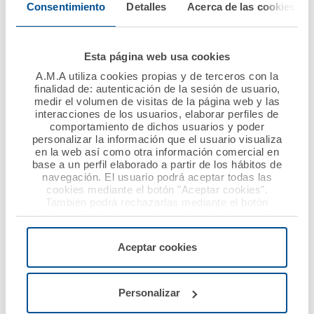
Consentimiento
Detalles
Acerca de las cookies
Ver noticia
Esta página web usa cookies
A.M.A utiliza cookies propias y de terceros con la
finalidad de: autenticación de la sesión de usuario,
medir el volumen de visitas de la página web y las
interacciones de los usuarios, elaborar perfiles de
comportamiento de dichos usuarios y poder
personalizar la información que el usuario visualiza
en la web así como otra información comercial en
16 enero 2018
11 enero 2018
base a un perfil elaborado a partir de los hábitos de
navegación. El usuario podrá aceptar todas las
A.M.A. se sitúa en el
A.M.A., la Mutua de
cookies mediante el botón "Aceptar cookies".
top ten de las
los Profesionales
También podrá rechazarlas mediante el botón
"Rechazar", donde se rechazarán todas las cookies
aseguradoras por su
Sanitarios, firma una
menos las necesarias para permitir el acceso a los
presencia online
nueva póliza de RCP
servicios de la web solicitados por el usuario, o
Aceptar cookies
con el Colegio de
configurarlas usando el botón “Personalizar".
Farmacéuticos de
Ver noticia
Sevilla
Personalizar