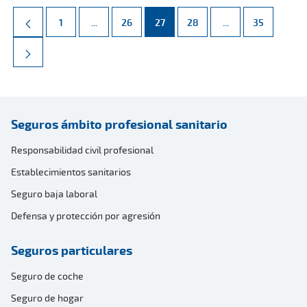
Página
Páginas intermedias Use TAB para desplazarse.
Página
Página
Página
Páginas intermed
Página
1
...
26
27
28
...
35
Seguros ámbito profesional sanitario
Responsabilidad civil profesional
Establecimientos sanitarios
Seguro baja laboral
Defensa y protección por agresión
Seguros particulares
Seguro de coche
Seguro de hogar