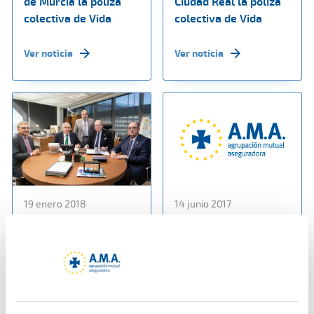
de Murcia la póliza
Ciudad Real la póliza
colectiva de Vida
colectiva de Vida
Ver noticia
Ver noticia
19 enero 2018
14 junio 2017
AMA Vida firma con el
Entrevista a D. Diego
Colegio de
Murillo en Radio
Veterinarios de
Pontevedra
Pontevedra una póliza
colectiva de Vida
Ver noticia