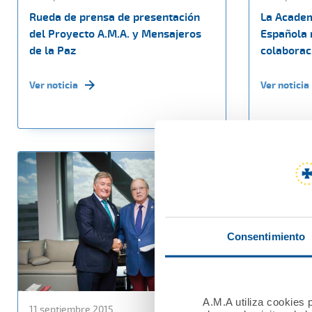
Rueda de prensa de presentación
La Academ
del Proyecto A.M.A. y Mensajeros
Española 
de la Paz
colaborac
Ver noticia
Ver noticia
Consentimiento
A.M.A utiliza cookies p
11 septiembre 2015
30 julio 201