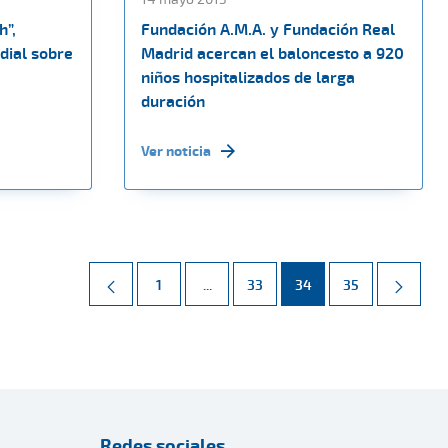
h”,
Fundación A.M.A. y Fundación Real
dial sobre
Madrid acercan el baloncesto a 920
niños hospitalizados de larga
duración
Ver noticia
Página
Páginas intermedias Use TAB para d
Página
Página
Página
1
...
33
34
35
Redes sociales