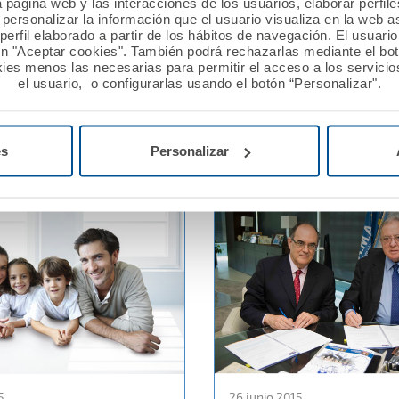
a página web y las interacciones de los usuarios, elaborar perfi
personalizar la información que el usuario visualiza en la web 
l Colegio de Médicos de
A.M.A. y el Colegio de
erfil elaborado a partir de los hábitos de navegación. El usuari
enuevan su convenio de
Farmacéuticos de Navarr
ón "Aceptar cookies". También podrá rechazarlas mediante el bo
ión
renuevan su convenio de
ies menos las necesarias para permitir el acceso a los servicios
el usuario, o configurarlas usando el botón “Personalizar".
colaboración
Ver noticia
es
Personalizar
5
26 junio 2015