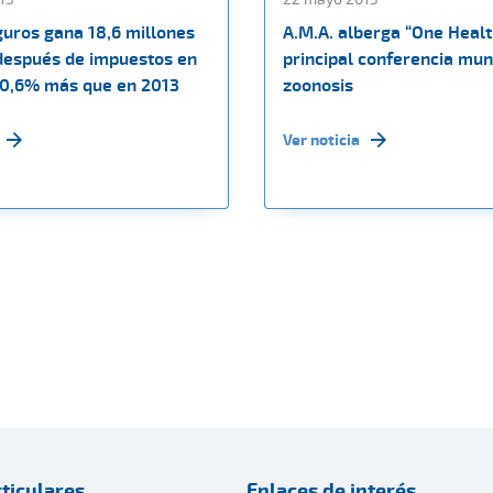
guros gana 18,6 millones
A.M.A. alberga “One Healt
después de impuestos en
principal conferencia mun
10,6% más que en 2013
zoonosis
Ver noticia
ticulares
Enlaces de interés