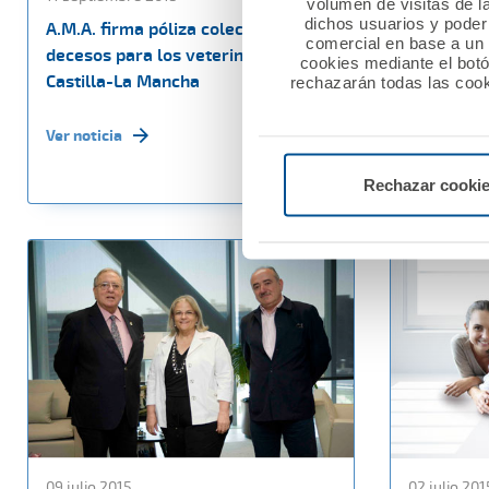
volumen de visitas de l
dichos usuarios y poder 
A.M.A. firma póliza colectiva de
A.M.A. y e
comercial en base a un p
decesos para los veterinarios de
Badajoz r
cookies mediante el bot
Castilla-La Mancha
colaborac
rechazarán todas las cook
Ver noticia
Ver noticia
Rechazar cooki
09 julio 2015
02 julio 201