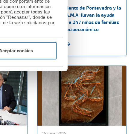
les de comportamiento de
así como otra información
El Ayuntamiento de Pontevedra y la
o podrá aceptar todas las
a
Fundación A.M.A. llevan la ayuda
tón "Rechazar", donde se
alimentaria a 247 niños de familias
 de la web solicitados por
en riesgo socioeconómico
Ver noticia
Aceptar cookies
15 junio 2015