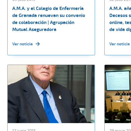
A.M.A. y el Colegio de Enfermería
A.M.A. añ
de Granada renuevan su convenio
Decesos s
de colaboración | Agrupación
online, te
Mutual Aseguradora
de vida di
Ver noticia
Ver noticia
12 junio 2015
29 mayo 20