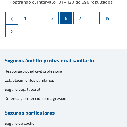
Mostrando el intervalo 101 - 120 de 696 resultados.
Página
Páginas intermedias Use TAB para desplazarse.
Página
Página
Página
Páginas intermed
Página
1
...
5
6
7
...
35
Seguros ámbito profesional sanitario
Responsabilidad civil profesional
Establecimientos sanitarios
Seguro baja laboral
Defensa y protección por agresión
Seguros particulares
Seguro de coche