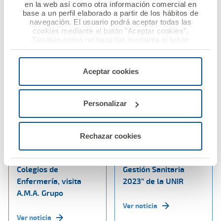
en la web así como otra información comercial en
Ver noticia
base a un perfil elaborado a partir de los hábitos de
navegación. El usuario podrá aceptar todas las
cookies mediante el botón "Aceptar cookies".
También podrá rechazarlas mediante el botón
"Rechazar", donde se rechazarán todas las cookies
menos las necesarias para permitir el acceso a los
servicios de la web solicitados por el usuario, o
Aceptar cookies
configurarlas usando el botón “Personalizar".
Personalizar
26 septiembre 2023
21 septiembre 2023
María del Mar García,
Raquel Murillo,
Rechazar cookies
presidenta del
Premio “A la
Consejo Andaluz de
Excelencia en la
Colegios de
Gestión Sanitaria
Enfermería, visita
2023” de la UNIR
A.M.A. Grupo
Ver noticia
Ver noticia