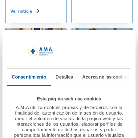
Ver noticia
Consentimiento
Detalles
Acerca de las cookies
06 octubre 2023
02 octubre 2023
Visita de la Fundación
Paola Galbany
A.M.A. a la ONG “14
reconoce el apoyo del
Esta página web usa cookies
Kilómetros”
Dr. Diego Murillo al
A.M.A utiliza cookies propias y de terceros con la
Colegio de
finalidad de: autenticación de la sesión de usuario,
Enfermeros y
Ver noticia
medir el volumen de visitas de la página web y las
Enfermeras de
interacciones de los usuarios, elaborar perfiles de
comportamiento de dichos usuarios y poder
Barcelona
personalizar la información que el usuario visualiza