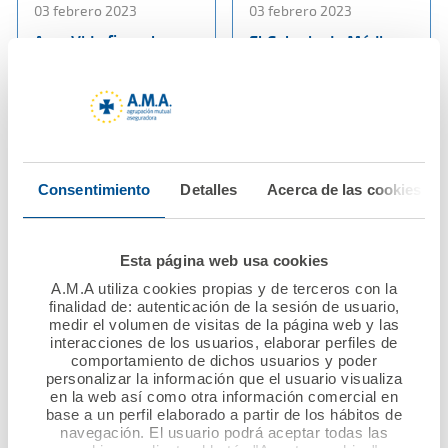
03 febrero 2023
03 febrero 2023
Ama Vida firma la
El Colegio de Médicos
póliza colectiva de
de Albacete firma con
Vida con los
Ama Vida la póliza
veterinarios de
colectiva de Vida
Albacete
Ver noticia
Ver noticia
Consentimiento
Detalles
Acerca de las cookies
Esta página web usa cookies
A.M.A utiliza cookies propias y de terceros con la
finalidad de: autenticación de la sesión de usuario,
medir el volumen de visitas de la página web y las
interacciones de los usuarios, elaborar perfiles de
comportamiento de dichos usuarios y poder
personalizar la información que el usuario visualiza
en la web así como otra información comercial en
27 enero 2023
23 enero 2023
base a un perfil elaborado a partir de los hábitos de
El Muy Ilustre Colegio
Los médicos de
navegación. El usuario podrá aceptar todas las