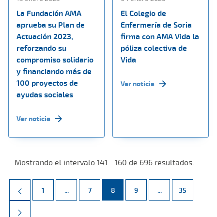
La Fundación AMA
El Colegio de
aprueba su Plan de
Enfermería de Soria
Actuación 2023,
firma con AMA Vida la
reforzando su
póliza colectiva de
compromiso solidario
Vida
y financiando más de
100 proyectos de
Ver noticia
ayudas sociales
Ver noticia
Mostrando el intervalo 141 - 160 de 696 resultados.
Página
Páginas intermedias Use TAB para desplazarse.
Página
Página
Página
Páginas intermed
Página
1
...
7
8
9
...
35