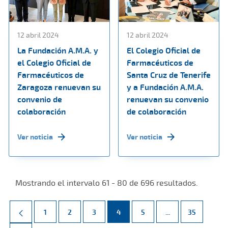
12 abril 2024
12 abril 2024
La Fundación A.M.A. y
El Colegio Oficial de
el Colegio Oficial de
Farmacéuticos de
Farmacéuticos de
Santa Cruz de Tenerife
Zaragoza renuevan su
y a Fundación A.M.A.
convenio de
renuevan su convenio
colaboración
de colaboración
Ver noticia
Ver noticia
Mostrando el intervalo 61 - 80 de 696 resultados.
Página
Página
Página
Página
Página
Páginas intermed
Página
1
2
3
4
5
...
35