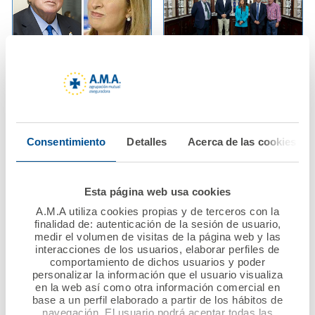
02 junio 2024
28 mayo 2024
A.M.A. eleva un 333%
Jornada de trabajo
su beneficio hasta los
entre A.M.A. y el
14,7 millones y elige
Colegio Oficial de
Consentimiento
Detalles
Acerca de las cookies
nueva presidenta a
Farmacéuticos de
Ana Pastor
Málaga
Esta página web usa cookies
Ver noticia
Ver noticia
A.M.A utiliza cookies propias y de terceros con la
finalidad de: autenticación de la sesión de usuario,
medir el volumen de visitas de la página web y las
interacciones de los usuarios, elaborar perfiles de
comportamiento de dichos usuarios y poder
personalizar la información que el usuario visualiza
en la web así como otra información comercial en
base a un perfil elaborado a partir de los hábitos de
navegación. El usuario podrá aceptar todas las