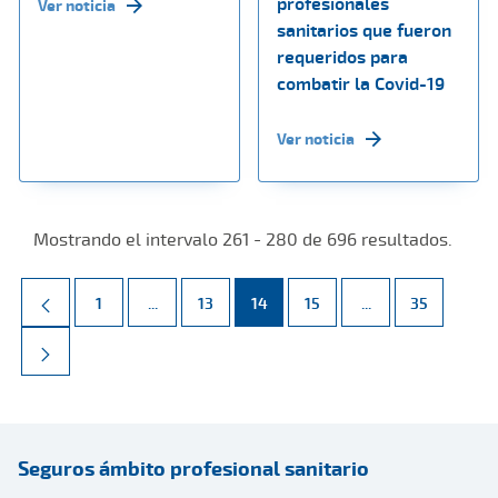
profesionales
Ver noticia
sanitarios que fueron
requeridos para
combatir la Covid-19
Ver noticia
Mostrando el intervalo 261 - 280 de 696 resultados.
Página
Páginas intermedias Use TAB para desplazarse.
Página
Página
Página
Páginas intermed
Página
1
...
13
14
15
...
35
Seguros ámbito profesional sanitario