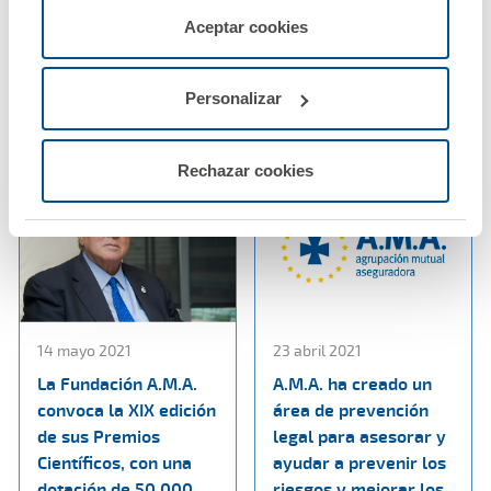
beneficio un 28%
colaboración entre el
servicios de la web solicitados por el usuario, o
Aceptar cookies
hasta superar los 12
Colegio de Enfermería
configurarlas usando el botón “Personalizar".
millones de euros
de Teruel y A.M.A.
Personalizar
Ver noticia
Ver noticia
Rechazar cookies
14 mayo 2021
23 abril 2021
La Fundación A.M.A.
A.M.A. ha creado un
convoca la XIX edición
área de prevención
de sus Premios
legal para asesorar y
Científicos, con una
ayudar a prevenir los
dotación de 50.000
riesgos y mejorar los