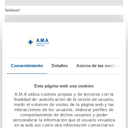
Teléfono*
He leído la
política de privacidad
y acepto que mis datos sean
tratados para la atención de mi petición
Acepto que A.M.A. pueda enviarme comunicaciones comerciales
acerca de los productos ofrecidos por las entidades que forman
A.M.A. Grupo.
Este sitio está protegido por reCAPTCHA y se aplican la
política de
Consentimiento
Detalles
Acerca de las cookies
privacidad
y
términos del servicio
de Google.
Quiero que me llamen
Esta página web usa cookies
O si lo prefieres llámanos al
A.M.A utiliza cookies propias y de terceros con la
finalidad de: autenticación de la sesión de usuario,
923 26 31 68
medir el volumen de visitas de la página web y las
interacciones de los usuarios, elaborar perfiles de
comportamiento de dichos usuarios y poder
personalizar la información que el usuario visualiza
en la web así como otra información comercial en