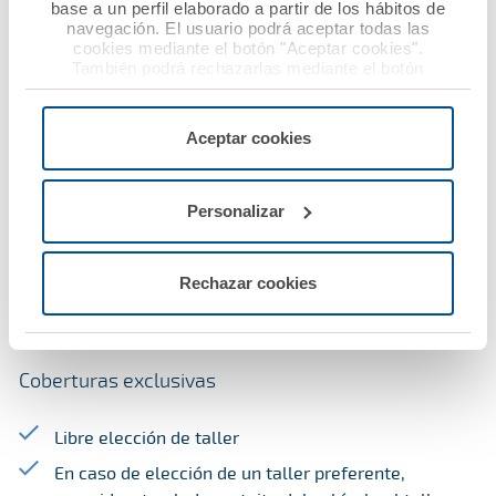
Seguro de coche
base a un perfil elaborado a partir de los hábitos de
navegación. El usuario podrá aceptar todas las
cookies mediante el botón "Aceptar cookies".
A.M.A. pone a tu disposición uno de los seguros de coche
También podrá rechazarlas mediante el botón
"Rechazar", donde se rechazarán todas las cookies
mejor valorados del mercado con diferentes
menos las necesarias para permitir el acceso a los
modalidades que se adaptan a tus necesidades.
servicios de la web solicitados por el usuario, o
Aceptar cookies
configurarlas usando el botón “Personalizar".
El seguro de coche de A.M.A. te ofrece coberturas
exclusivas y servicios que te ayudarán a pasar la ITV,
Personalizar
realizar pequeñas reparaciones o dar un parte.
Rechazar cookies
Oferta exclusiva de hasta un
45
% DTO.
en tu
Seguro de coche
Coberturas exclusivas
Libre elección de taller
En caso de elección de un taller preferente,