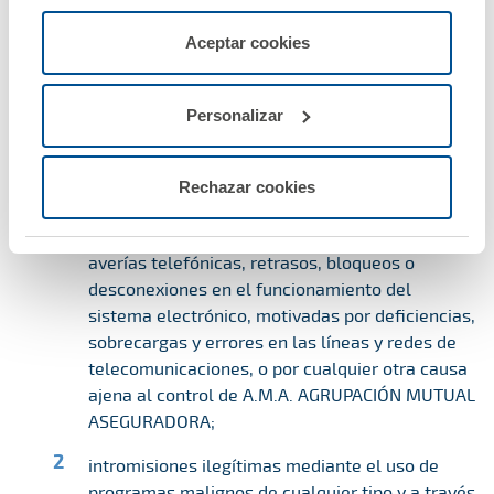
menos las necesarias para permitir el acceso a los
manifiesto, con la voluntad de rectificar el mismo en
servicios de la web solicitados por el usuario, o
Aceptar cookies
caso de ser apropiado.
configurarlas usando el botón “Personalizar".
5.4.) A.M.A. AGRUPACIÓN MUTUAL ASEGURADORA
Personalizar
no se hace responsable por daños, perjuicios,
pérdidas, reclamaciones o gastos, producidos por:
Rechazar cookies
interferencias, interrupciones, fallos, omisiones,
averías telefónicas, retrasos, bloqueos o
desconexiones en el funcionamiento del
sistema electrónico, motivadas por deficiencias,
sobrecargas y errores en las líneas y redes de
telecomunicaciones, o por cualquier otra causa
ajena al control de A.M.A. AGRUPACIÓN MUTUAL
ASEGURADORA;
intromisiones ilegítimas mediante el uso de
programas malignos de cualquier tipo y a través