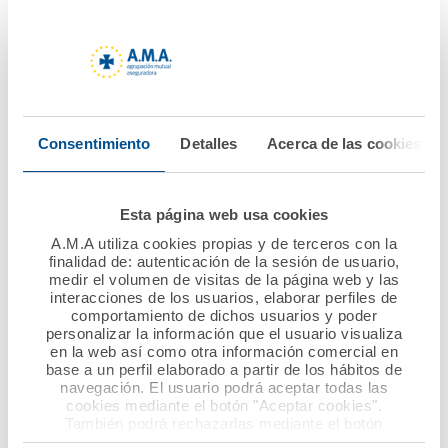
informaciones contenidas en las páginas de A.M.A.
AGRUPACIÓN MUTUAL ASEGURADORA, que pueden
verse impedidos, dificultados o interrumpidos por
factores o circunstancias que están fuera de su
control.
Consentimiento
Detalles
Acerca de las cookies
5.2.) A.M.A. AGRUPACIÓN MUTUAL ASEGURADORA
podrá interrumpir el servicio o resolver de modo
Esta página web usa cookies
inmediato la relación con el Usuario si detecta un
uso de su Portal o de cualquiera de los servicios
A.M.A utiliza cookies propias y de terceros con la
finalidad de: autenticación de la sesión de usuario,
ofertados en el mismo son contrarios a los
medir el volumen de visitas de la página web y las
presentes Términos Legales.
interacciones de los usuarios, elaborar perfiles de
comportamiento de dichos usuarios y poder
personalizar la información que el usuario visualiza
5.3.) A.M.A. AGRUPACIÓN MUTUAL ASEGURADORA
en la web así como otra información comercial en
base a un perfil elaborado a partir de los hábitos de
pone a disposición de los Usuarios una dirección de
navegación. El usuario podrá aceptar todas las
info@amaseguros.com
correo electrónico
para
cookies mediante el botón "Aceptar cookies".
que cualquier contenido que pueda afectar a la
También podrá rechazarlas mediante el botón
"Rechazar", donde se rechazarán todas las cookies
actividad de otros usuarios sea puesto de