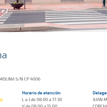
na
 MOLINA S/N CP 4006
Horario de atención
Delega
om
L a J de 08:00 a 17:30
JUAN 
V de 08:00 a 15:00
CORCH