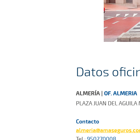
Datos ofici
ALMERÍA |
OF. ALMERIA
PLAZA JUAN DEL AGUILA
Contacto
almeria@amaseguros.c
Tel.:
950270008