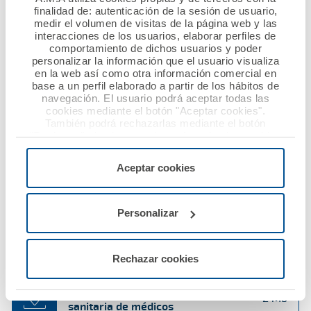
Decesos
2 Mb
finalidad de: autenticación de la sesión de usuario,
medir el volumen de visitas de la página web y las
interacciones de los usuarios, elaborar perfiles de
comportamiento de dichos usuarios y poder
personalizar la información que el usuario visualiza
Indemnización de baja laboral por
en la web así como otra información comercial en
2 Mb
enfermedad o accidente
base a un perfil elaborado a partir de los hábitos de
navegación. El usuario podrá aceptar todas las
cookies mediante el botón "Aceptar cookies".
También podrá rechazarlas mediante el botón
"Rechazar", donde se rechazarán todas las cookies
Vida y accidentes
1 Mb
menos las necesarias para permitir el acceso a los
servicios de la web solicitados por el usuario, o
Aceptar cookies
configurarlas usando el botón “Personalizar".
Responsabilidad civil profesional
Personalizar
sanitaria de odontólogos y
2 Mb
estomatólogos
Rechazar cookies
Responsabilidad civil profesional
2 Mb
sanitaria de médicos