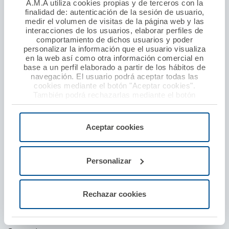
A.M.A utiliza cookies propias y de terceros con la
Responsabilidad civil profesional
finalidad de: autenticación de la sesión de usuario,
medir el volumen de visitas de la página web y las
Establecimientos sanitarios
interacciones de los usuarios, elaborar perfiles de
Seguro baja laboral
comportamiento de dichos usuarios y poder
personalizar la información que el usuario visualiza
Defensa y protección por agresión
en la web así como otra información comercial en
base a un perfil elaborado a partir de los hábitos de
navegación. El usuario podrá aceptar todas las
Seguros particulares
cookies mediante el botón "Aceptar cookies".
También podrá rechazarlas mediante el botón
Seguro de coche
"Rechazar", donde se rechazarán todas las cookies
menos las necesarias para permitir el acceso a los
Seguro de hogar
servicios de la web solicitados por el usuario, o
Aceptar cookies
configurarlas usando el botón “Personalizar".
Seguro de moto y ciclomotor
Seguro de decesos
Personalizar
Seguro de viajes
Seguro de accidentes
Rechazar cookies
Seguro de embarcaciones
Seguro de vida