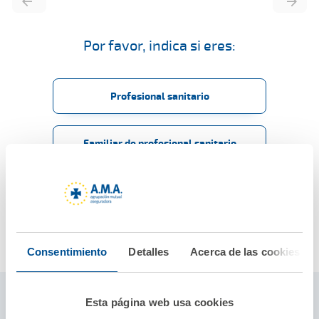
Por favor, indica si eres:
Profesional sanitario
Familiar de profesional sanitario
Preguntas frecuentes
Consentimiento
Detalles
Acerca de las cookies
Seguros ámbito profesional sanitario
Esta página web usa cookies