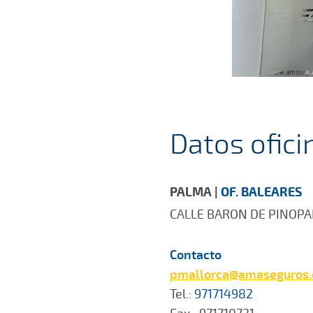
Datos ofici
PALMA |
OF. BALEARES
CALLE BARON DE PINOPAR
Contacto
pmallorca@amaseguros
Tel.:
971714982