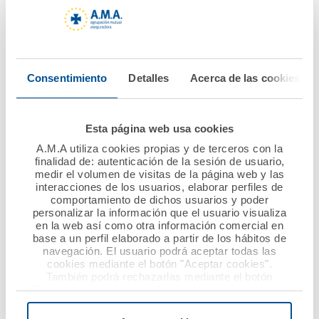
Seguro para psicólogos
Seguro para técnicos de laboratorio
Consentimiento
Detalles
Acerca de las cookies
Seguro para terapeutas ocupacionales
Esta página web usa cookies
Responsabilidad civil profesional
A.M.A utiliza cookies propias y de terceros con la
finalidad de: autenticación de la sesión de usuario,
sociedad sanitaria
medir el volumen de visitas de la página web y las
interacciones de los usuarios, elaborar perfiles de
comportamiento de dichos usuarios y poder
Centros médicos
Clínicas veterinarias
personalizar la información que el usuario visualiza
en la web así como otra información comercial en
base a un perfil elaborado a partir de los hábitos de
Sociedades sanitarias
navegación. El usuario podrá aceptar todas las
cookies mediante el botón "Aceptar cookies".
También podrá rechazarlas mediante el botón
Clínicas odontológicas
"Rechazar", donde se rechazarán todas las cookies
menos las necesarias para permitir el acceso a los
servicios de la web solicitados por el usuario, o