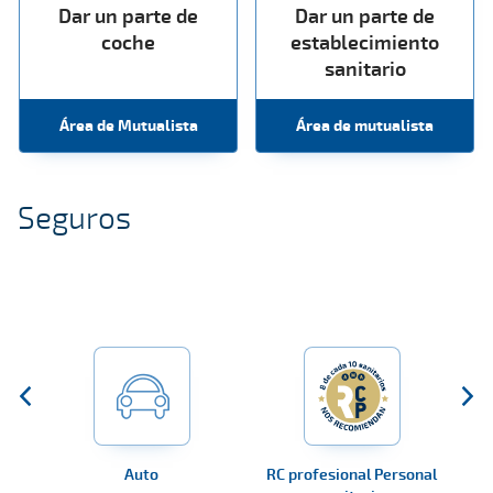
Dar un parte de
Dar un parte de
coche
establecimiento
sanitario
Área de Mutualista
Área de mutualista
Seguros
Auto
RC profesional Personal
RC