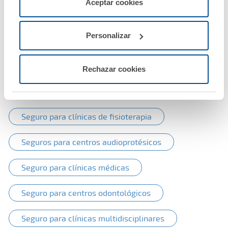
Aceptar cookies
Establecimientos sanitarios
configurarlas usando el botón “Personalizar".
Personalizar
Seguro para farmacias
Seguro para establecimientos sanitarios
Rechazar cookies
Seguro para clínicas veterinarias
Seguro para clínicas de fisioterapia
Seguros para centros audioprotésicos
Seguro para clínicas médicas
Seguro para centros odontológicos
Seguro para clínicas multidisciplinares