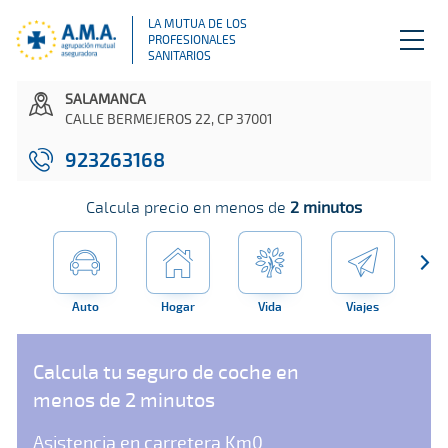
LA MUTUA DE LOS
PROFESIONALES
SANITARIOS
SALAMANCA
CALLE BERMEJEROS 22, CP 37001
923263168
Calcula precio en menos de
2 minutos
Auto
Hogar
Vida
Viajes
Far
Calcula tu seguro de coche en
menos de 2 minutos
Asistencia en carretera Km0