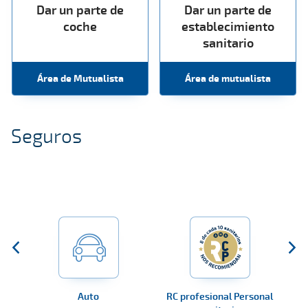
Dar un parte de
Dar un parte de
coche
establecimiento
sanitario
Área de Mutualista
Área de mutualista
Seguros
Auto
RC profesional Personal
RC