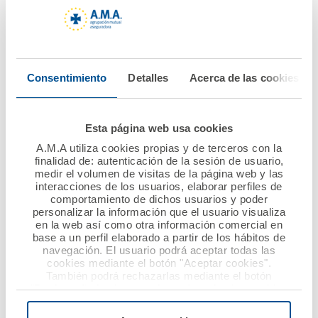
Seguro para psicólogos
Seguro para técnicos de laboratorio
Consentimiento
Detalles
Acerca de las cookies
Seguro para terapeutas ocupacionales
Esta página web usa cookies
Responsabilidad civil profesional
A.M.A utiliza cookies propias y de terceros con la
finalidad de: autenticación de la sesión de usuario,
sociedad sanitaria
medir el volumen de visitas de la página web y las
interacciones de los usuarios, elaborar perfiles de
comportamiento de dichos usuarios y poder
Centros médicos
Clínicas veterinarias
personalizar la información que el usuario visualiza
en la web así como otra información comercial en
base a un perfil elaborado a partir de los hábitos de
Sociedades sanitarias
navegación. El usuario podrá aceptar todas las
cookies mediante el botón "Aceptar cookies".
También podrá rechazarlas mediante el botón
Clínicas odontológicas
"Rechazar", donde se rechazarán todas las cookies
menos las necesarias para permitir el acceso a los
servicios de la web solicitados por el usuario, o