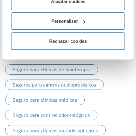
Aceptar cookies
Establecimientos sanitarios
configurarlas usando el botón “Personalizar".
Personalizar
Seguro para farmacias
Seguro para establecimientos sanitarios
Rechazar cookies
Seguro para clínicas veterinarias
Seguro para clínicas de fisioterapia
Seguros para centros audioprotésicos
Seguro para clínicas médicas
Seguro para centros odontológicos
Seguro para clínicas multidisciplinares