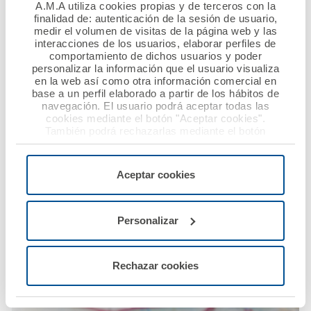
A.M.A utiliza cookies propias y de terceros con la
finalidad de: autenticación de la sesión de usuario,
medir el volumen de visitas de la página web y las
interacciones de los usuarios, elaborar perfiles de
comportamiento de dichos usuarios y poder
personalizar la información que el usuario visualiza
en la web así como otra información comercial en
base a un perfil elaborado a partir de los hábitos de
Si aun así quieres más, te invitamos a que visites
navegación. El usuario podrá aceptar todas las
nuestra
CALCULADORA DEL AHORRO
para que
cookies mediante el botón "Aceptar cookies".
También podrá rechazarlas mediante el botón
contabilices el ahorro real que podrías disfrutar.
"Rechazar", donde se rechazarán todas las cookies
menos las necesarias para permitir el acceso a los
servicios de la web solicitados por el usuario, o
Aceptar cookies
configurarlas usando el botón “Personalizar".
Localiza tu oficina más
cercana
Personalizar
Buscar oficina
Rechazar cookies