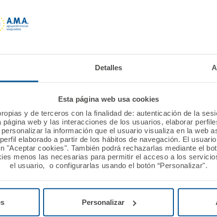
ación del impacto financiero de los riesgos asociados al cam
Detalles
A
023
Esta página web usa cookies
ropias y de terceros con la finalidad de: autenticación de la ses
a página web y las interacciones de los usuarios, elaborar perfi
personalizar la información que el usuario visualiza en la web 
ación del impacto financiero de los riesgos asociados al cam
erfil elaborado a partir de los hábitos de navegación. El usuari
ón "Aceptar cookies". También podrá rechazarlas mediante el bo
ies menos las necesarias para permitir el acceso a los servicios
el usuario, o configurarlas usando el botón “Personalizar".
ación del impacto financiero de los riesgos asociados al cam
es
Personalizar