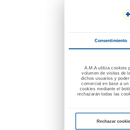
Informe de evalu
Consentimiento
Informe anual 2
A.M.A utiliza cookies p
volumen de visitas de l
dichos usuarios y poder 
Informe de evalu
comercial en base a un p
cookies mediante el bot
rechazarán todas las cook
Informe de evalu
Rechazar cooki