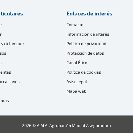
ticulares
Enlaces de interés
e
Contacto
r
Información de interés
 y ciclomotor
Política de privacidad
sos
Protección de datos
s
Canal Ético
dentes
Política de cookies
arcaciones
Aviso legal
Mapa web
cotas
2026 © A.M.A. Agrupación Mutual Aseguradora