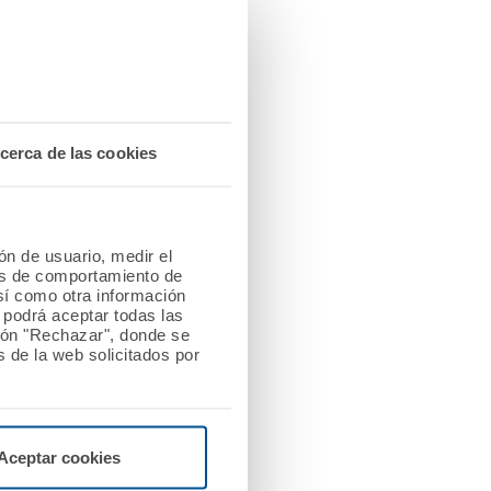
bio climático 2024
1 Mb
cerca de las cookies
5 Mb
ión de usuario, medir el
les de comportamiento de
así como otra información
bio climático 2023
3 Mb
o podrá aceptar todas las
tón "Rechazar", donde se
 de la web solicitados por
bio climático 2022
4 Mb
Aceptar cookies