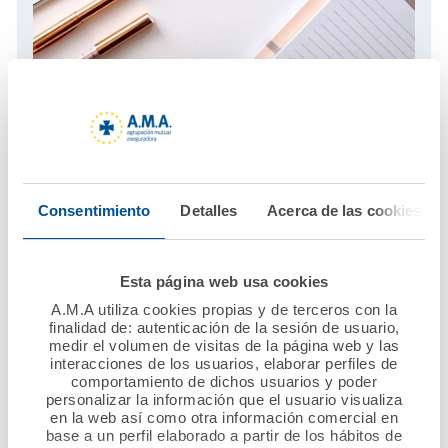
El blog de A.M.A.
Infórmese con los últimos artículos actualizados al día
Visita el blog
Consentimiento
Detalles
Acerca de las cookies
Esta página web usa cookies
A.M.A utiliza cookies propias y de terceros con la
finalidad de: autenticación de la sesión de usuario,
medir el volumen de visitas de la página web y las
interacciones de los usuarios, elaborar perfiles de
comportamiento de dichos usuarios y poder
personalizar la información que el usuario visualiza
en la web así como otra información comercial en
base a un perfil elaborado a partir de los hábitos de