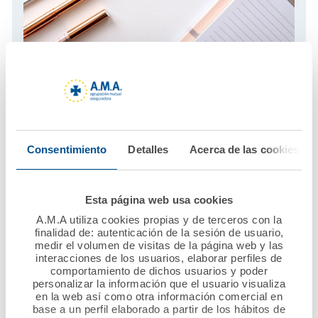
El blog de A.M.A.
Infórmese con los últimos artículos actualizados al día
Visita el blog
Consentimiento
Detalles
Acerca de las cookies
Esta página web usa cookies
A.M.A utiliza cookies propias y de terceros con la
finalidad de: autenticación de la sesión de usuario,
medir el volumen de visitas de la página web y las
interacciones de los usuarios, elaborar perfiles de
comportamiento de dichos usuarios y poder
personalizar la información que el usuario visualiza
en la web así como otra información comercial en
base a un perfil elaborado a partir de los hábitos de