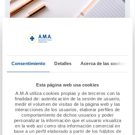
El blog de A.M.A.
Infórmese con los últimos artículos actualizados al día
Visita el blog
Consentimiento
Detalles
Acerca de las cookies
Esta página web usa cookies
A.M.A utiliza cookies propias y de terceros con la
finalidad de: autenticación de la sesión de usuario,
medir el volumen de visitas de la página web y las
interacciones de los usuarios, elaborar perfiles de
comportamiento de dichos usuarios y poder
personalizar la información que el usuario visualiza
en la web así como otra información comercial en
base a un perfil elaborado a partir de los hábitos de