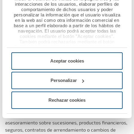
interacciones de los usuarios, elaborar perfiles de
seguros de Asistencia Familiar que cubren el servicio
comportamiento de dichos usuarios y poder
integral de decesos y el traslado nacional hasta el lugar
personalizar la información que el usuario visualiza
de inhumación, y son contratables de forma individual,
en la web así como otra información comercial en
base a un perfil elaborado a partir de los hábitos de
familiar o colectiva. Comprenden todo el servicio
navegación. El usuario podrá aceptar todas las
fúnebre, las exequias (entre otros servicios, tanatosala,
cookies mediante el botón "Aceptar cookies".
floristería, traslado a cementerio o crematorio,
También podrá rechazarlas mediante el botón
"Rechazar", donde se rechazarán todas las cookies
inhumación y sepultura, cremación y urna) y las
menos las necesarias para permitir el acceso a los
gestiones administrativas.
servicios de la web solicitados por el usuario, o
Aceptar cookies
configurarlas usando el botón “Personalizar".
Además, ofrece asistencia en viajes al extranjero,
incluida repatriación, y atención psicológica para
Personalizar
familiares ante fallecimientos traumáticos. Asimismo,
incluye servicios de asistencia jurídica derivados del
Rechazar cookies
fallecimiento. Entre ellos, la obtención o tramitación de
documentación administrativa y certificados, la
tramitación de pensiones y la orientación y
asesoramiento sobre sucesiones, productos financieros,
seguros, contratos de arrendamiento o cambios de