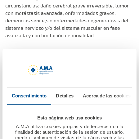
circunstancias: daño cerebral grave irreversible, tumor
con metástasis avanzada, enfermedades graves,
demencias senile,s o enfermedades degenerativas del
sistema nervioso y/o del sistema muscular en fase
avanzada y con limitación de movilidad.
La Mutua también ofrece un servicio de Gestión de Vida
Digital, que permite cancelar de la red información y
datos de carácter personal no relevante en redes
sociales y profesionales, blogs, cuentas de correo y
foros. Genera también informes anuales de identidad
digital, la realización máxima de dos borrados anuales
Consentimiento
Detalles
Acerca de las cookies
de la huella digital y, en caso de fallecimiento, la
generación de un informe y diez borrados.
Esta página web usa cookies
A.M.A. Seguros es la única aseguradora nacional
A.M.A utiliza cookies propias y de terceros con la
especializada en seguros para el colectivo de la
finalidad de: autenticación de la sesión de usuario,
Sanidad. Entró en el ramo de Decesos en 2014, con
medir el volumen de visitas de la página web y las