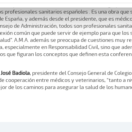
o ejemplo de esa necesaria colaboración. “La Agrupació
s profesionales sanitarios españoles . Es una obra que s
de España, y además desde el presidente, que es médico 
sejo de Administración, todos son profesionales sanitar
lexión común que puede servir de ejemplo para que los 
 Salud”. A.M.A. además se preocupa de cuestiones muy r
, especialmente en Responsabilidad Civil, sino que ade
 los que figuran los conceptos que definen esta conferenc
 José Badiola
, presidente del Consejo General de Colegio
 de cooperación entre médicos y veterinarios, “tanto a n
jor de los caminos para asegurar la salud de los humano