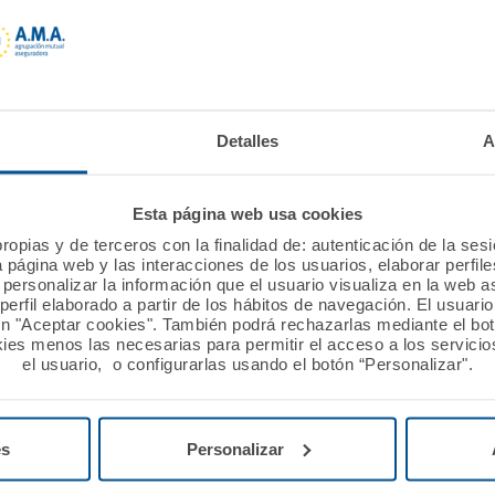
onferencia global intervino el doctor
Diego Murillo
, pres
y el apoyo de los más de 600.000 profesionales sanitar
ticipantes en las sesiones. “Bienvenidos a su casa”, les
esidenta de la Asociación Veterinaria Mundial, y
Xavier D
Detalles
A
l, así como
Katinka DeBalogh
, miembro de la Alianza Tr
or la Organización de las Naciones Unidas para la Alimen
n Mundial de Salud Animal (OIE) y por la Organización Mu
Esta página web usa cookies
ropias y de terceros con la finalidad de: autenticación de la ses
a página web y las interacciones de los usuarios, elaborar perfi
Jesús Moreno Sánchez
, director general del Ministerio d
personalizar la información que el usuario visualiza en la web 
erfil elaborado a partir de los hábitos de navegación. El usuari
 se mostró persuadido en que nuestra salud como indivi
ón "Aceptar cookies". También podrá rechazarlas mediante el bo
o, un esfuerzo donde la cooperación de todos resulta a
ies menos las necesarias para permitir el acceso a los servicios
rvino
Juan José Rodríguez Sendín
, presidente de la Orga
el usuario, o configurarlas usando el botón “Personalizar".
arios, médicos y demás profesionales sanitarios a colab
n medicina humana, animal y también social, porque “va 
sa colaboración. Si podemos conseguir algo, lo conseguir
es
Personalizar