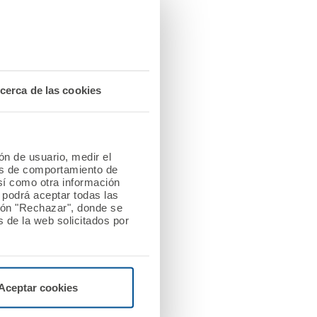
idente de A.M.A., que
ios asegurados en la
 dijo. Participaron
eu
, presidente de la
cerca de las cookies
ipartita sobre “Una sola
tación y la Agricultura
ndial de la Salud (OMS).
ión de usuario, medir el
les de comportamiento de
e Sanidad, Servicios
así como otra información
o podrá aceptar todas las
duos depende cada vez
tón "Rechazar", donde se
hora especialmente
 de la web solicitados por
nización Médica Colegial
orar en asistencia,
a ser muy difícil
emos juntos”.
Aceptar cookies