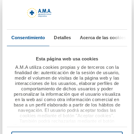
A.M.A., que desde su nacimiento en 1965 como
aseguradora de coches ha incrementado su oferta de
seguros, y se ha consolidado como la mutua de
referencia para la mayoría de colectivos sanitarios
españoles.
Consentimiento
Detalles
Acerca de las cookies
Esta página web usa cookies
A.M.A utiliza cookies propias y de terceros con la
finalidad de: autenticación de la sesión de usuario,
medir el volumen de visitas de la página web y las
interacciones de los usuarios, elaborar perfiles de
comportamiento de dichos usuarios y poder
personalizar la información que el usuario visualiza
en la web así como otra información comercial en
base a un perfil elaborado a partir de los hábitos de
navegación. El usuario podrá aceptar todas las
cookies mediante el botón "Aceptar cookies".
También podrá rechazarlas mediante el botón
"Rechazar", donde se rechazarán todas las cookies
menos las necesarias para permitir el acceso a los