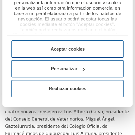
personalizar la información que el usuario visualiza
en Ecuador con un crecimiento durante el pasado
en la web así como otra información comercial en
ejercicio del 26,6%.
base a un perfil elaborado a partir de los hábitos de
navegación. El usuario podrá aceptar todas las
cookies mediante el botón "Aceptar cookies".
De cara al 2022, Luis Campos destacó la apuesta por la
También podrá rechazarlas mediante el botón
"Rechazar", donde se rechazarán todas las cookies
inversión en tecnología y sistemas y el desarrollo de
menos las necesarias para permitir el acceso a los
herramientas comerciales más novedosas convirtiendo
servicios de la web solicitados por el usuario, o
Aceptar cookies
a los mutualistas en el centro de toda la estrategia de la
configurarlas usando el botón “Personalizar".
compañía. A.M.A. seguirá trabajando, “pensando en cada
uno de nuestros mutualistas, aportando tranquilidad y
Personalizar
seguridad a cada profesional”, para continuar siendo la
referencia en el sector asegurador para los
profesionales sanitarios.
Rechazar cookies
Durante la Asamblea también se aprobó la entrada de
cuatro nuevos consejeros: Luis Alberto Calvo, presidente
del Consejo General de Veterinarios; Miguel Ángel
Gaztelurrutia, presidente del Colegio Oficial de
Farmacéuticos de Guipúzcoa; Luis Antuña, presidente