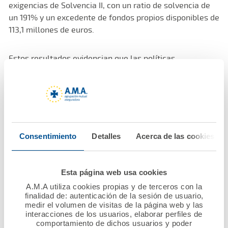
exigencias de Solvencia II, con un ratio de solvencia de
un 191% y un excedente de fondos propios disponibles de
113,1 millones de euros.
Estos resultados evidencian que las políticas
implantadas durante el ejercicio 2021, así como la
consolidación de Ama Vida y AMA América como
referentes en el mercado, han servido para hacer del
Grupo una entidad sólida, solvente y ejemplar.
En lo que se refiere a Ama Vida, la sociedad presidida
Consentimiento
Detalles
Acerca de las cookies
por el Dr. Diego Murillo, ha logrado mejorar de forma
muy significativa sus resultados, consolidándose en el
sector profesional sanitario como uno de los referentes,
Esta página web usa cookies
ocupando un lugar destacado dentro de los seguros
A.M.A utiliza cookies propias y de terceros con la
colectivos de Vida.
finalidad de: autenticación de la sesión de usuario,
medir el volumen de visitas de la página web y las
interacciones de los usuarios, elaborar perfiles de
comportamiento de dichos usuarios y poder
Por su parte, AMA América afianza también su presencia