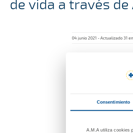
de vida a través d
04 junio 2021 - Actualizado 31 e
Podrá ofrecer cobertura 
A.M.A. Grupo puede empez
Reaseguros, S.A, tras reci
Fondos de Pensiones del M
orden ministerial en el Bo
global a sus mutualistas.
Consentimiento
Con la misma filosofía de
profesionales sanitarios 
A.M.A utiliza cookies p