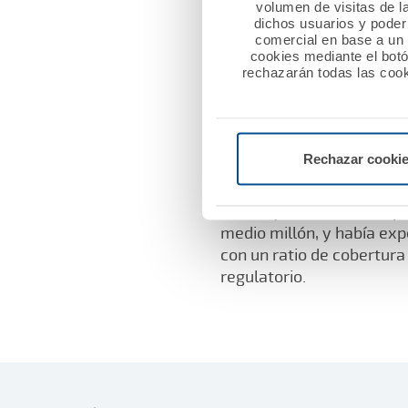
Seguros y Reaseguros, S.A.
volumen de visitas de l
dichos usuarios y poder 
productos de vida riesgo 
comercial en base a un p
cookies mediante el bot
rechazarán todas las cook
Por tanto, A.M.A., la mut
complementar todas las c
Civil Profesional-, Autom
Rechazar cooki
A.M.A. obtuvo en 2016, po
euros, y a final del año 
medio millón, y había ex
con un ratio de cobertura
regulatorio.