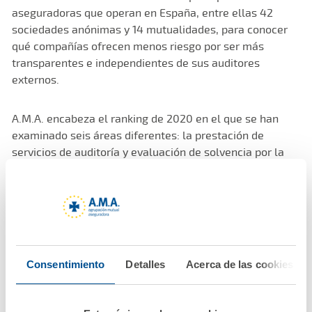
aseguradoras que operan en España, entre ellas 42
sociedades anónimas y 14 mutualidades, para conocer
qué compañías ofrecen menos riesgo por ser más
transparentes e independientes de sus auditores
externos.
A.M.A. encabeza el ranking de 2020 en el que se han
examinado seis áreas diferentes: la prestación de
servicios de auditoría y evaluación de solvencia por la
misma entidad; la rotación de los auditores externos; el
proceso de selección del revisor; la participación del
órgano de gobierno en la evaluación del informe de
solvencia; el porcentaje de ingresos por servicios
diferentes de la auditoría legal; y la transparencia en el
desglose de los servicios que presta la auditoría. Se
Consentimiento
Detalles
Acerca de las cookies
trata, por tanto, de un análisis exhaustivo en el que la
mutua de los profesionales sanitarios ha acreditado la
mejor respuesta a los estándares exigidos.