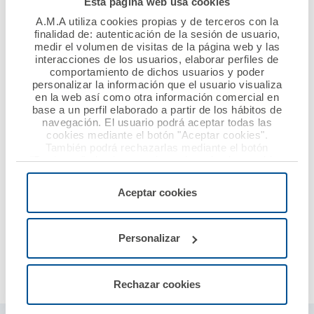
Esta página web usa cookies
A.M.A utiliza cookies propias y de terceros con la
Según los datos recabados por la Fundación
finalidad de: autenticación de la sesión de usuario,
Compromiso y Transparencia, entre las 56 aseguradoras
medir el volumen de visitas de la página web y las
interacciones de los usuarios, elaborar perfiles de
analizadas sorprende que haya todavía 33 que no
comportamiento de dichos usuarios y poder
publican en la web las cuentas anuales individuales ni
personalizar la información que el usuario visualiza
los correspondientes informes de auditoría.
en la web así como otra información comercial en
base a un perfil elaborado a partir de los hábitos de
navegación. El usuario podrá aceptar todas las
En opinión del Dr. Diego Murillo, presidente de honor de
cookies mediante el botón "Aceptar cookies".
También podrá rechazarlas mediante el botón
A.M.A., “este importante reconocimiento viene a
"Rechazar", donde se rechazarán todas las cookies
corroborar el trabajo y el esfuerzo del Consejo de
menos las necesarias para permitir el acceso a los
Administración de nuestra mutua por la transparencia y
servicios de la web solicitados por el usuario, o
Aceptar cookies
configurarlas usando el botón “Personalizar".
la evaluación de la solvencia. Siempre nos hemos
ocupado de incrementar los canales de información
porque el alineamiento con los mutualistas es uno de
Personalizar
nuestros principales valores diferenciales”.
Rechazar cookies