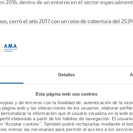
en 2016, dentro de un entorno en el sector especialment
os, cerró el año 2017 con un ratio de cobertura del 253%
l disponible frente al regulatorio de Solvencia II. Un po
dia de las 16 primeras compañías del sector asegurador.
 Mutua de los Profesionales Sanitarios, puso especial én
 A.M.A, se debe sin duda alguna al trabajo metódico, al e
segurador del Dr. Diego Murillo”, quien ha desempeñado 
Detalles
A
de 21 años y ahora continúa como presidente de Honor.
ón especial al secretario general, Francisco Javier Herr
Esta página web usa cookies
l desempeño de su responsabilidad, que ahora compatibil
ropias y de terceros con la finalidad de: autenticación de la ses
a página web y las interacciones de los usuarios, elaborar perfi
 la compañía.
personalizar la información que el usuario visualiza en la web 
erfil elaborado a partir de los hábitos de navegación. El usuari
ón "Aceptar cookies". También podrá rechazarlas mediante el bo
vier Herrera, desglosó en la Asamblea las cuentas anual
ies menos las necesarias para permitir el acceso a los servicios