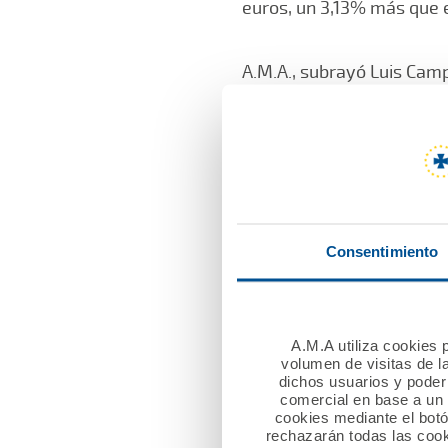
euros, un 3,13% más que 
A.M.A., subrayó Luis Camp
euros de exceso de capita
está por encima de la me
El nuevo presidente de la
hecho de que “el éxito de
audaz visión del mundo a
Consentimiento
la compañía durante más 
Igualmente, hizo una menci
la total dedicación” en e
A.M.A utiliza cookies p
volumen de visitas de l
de consejero delegado de
dichos usuarios y poder 
comercial en base a un p
cookies mediante el bot
En su turno, Francisco Ja
rechazarán todas las cook