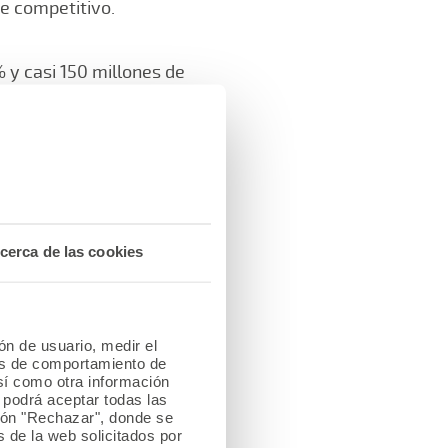
e competitivo.
 y casi 150 millones de
rcentaje de solvencia que
fasis en reconocer el
sfuerzo incansable y a la
el cargo de presidente de
cerca de las cookies
era Gil por “el acierto y
iza también con el cargo
ión de usuario, medir el
les de comportamiento de
así como otra información
o podrá aceptar todas las
tón "Rechazar", donde se
es, acentuando su detalle
 de la web solicitados por