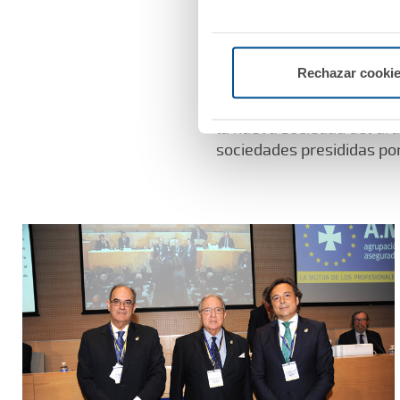
en el crecimiento de la 
A.M.A. en diciembre de 20
anterior de un 2,5% para 
Rechazar cooki
En la Asamblea General t
la nueva sociedad del Gr
sociedades presididas por