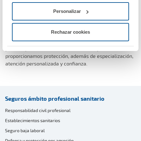
la oficina de farmacia’, que echa una mano para
cualquier eventualidad como puede ser el cambio de
Personalizar
mobiliario o ayudan para colocar nuevos expositores.
Rechazar cookies
Con el Seguro multirriesgo para Farmacias y
Establecimientos Sanitarios de A.M.A. todo son ventajas
para los profesionales sanitarios, a los que
proporcionamos protección, además de especialización,
atención personalizada y confianza.
Seguros ámbito profesional sanitario
Responsabilidad civil profesional
Establecimientos sanitarios
Seguro baja laboral
Defensa y protección por agresión