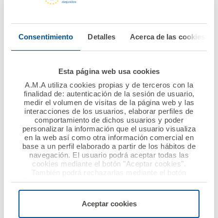
las existencias a la venta.
Importante para las farmacias es la protección frente al
Consentimiento
Detalles
Acerca de las cookies
deterioro de mercancías refrigeradas, la cobertura ante
las pérdidas económicas ocasionadas por no poder
expender recetas electrónicas por fallos eléctricos o
Esta página web usa cookies
problemas en el funcionamiento de internet, además de
A.M.A utiliza cookies propias y de terceros con la
garantizar gastos fijos por paralización de la actividad.
finalidad de: autenticación de la sesión de usuario,
medir el volumen de visitas de la página web y las
interacciones de los usuarios, elaborar perfiles de
comportamiento de dichos usuarios y poder
Estas pólizas incluyen también las coberturas básicas
personalizar la información que el usuario visualiza
de daños por agua mediante la reparación y desatasco
en la web así como otra información comercial en
de tuberías, los desperfectos ocasionados en las
base a un perfil elaborado a partir de los hábitos de
navegación. El usuario podrá aceptar todas las
fachadas debido a pintadas, inscripciones o pegado de
cookies mediante el botón "Aceptar cookies".
carteles, así como los originados por vientos iguales o
También podrá rechazarlas mediante el botón
superiores a 80 kilómetros por hora.
"Rechazar", donde se rechazarán todas las cookies
menos las necesarias para permitir el acceso a los
servicios de la web solicitados por el usuario, o
Aceptar cookies
Además, cuenta con el servicio gratuito de ‘manitas para
configurarlas usando el botón “Personalizar".