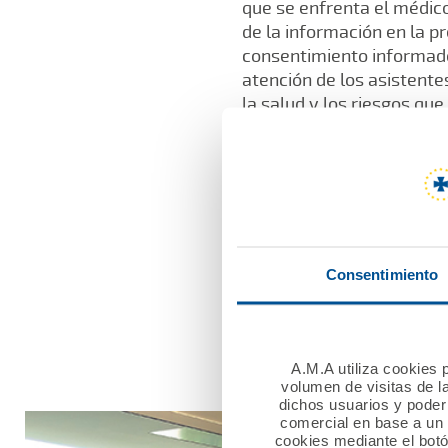
que se enfrenta el médico
de la información en la pr
consentimiento informado 
atención de los asistente
la salud y los riesgos que
Daniel Ovejero Commeaux 
para el facultativo en el 
final de la sesión.
Consentimiento
A.M.A., aportando su expe
acompañar a la Sociedad 
Congreso anual.
A.M.A utiliza cookies p
volumen de visitas de l
dichos usuarios y poder 
comercial en base a un p
cookies mediante el bot