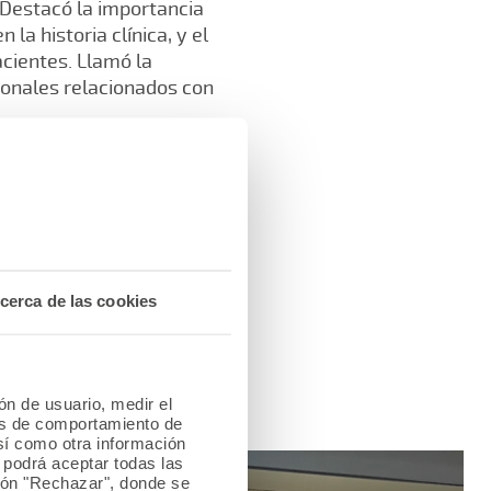
. Destacó la importancia
la historia clínica, y el
acientes. Llamó la
sonales relacionados con
cindible de protección
untas que se plantearon al
cerca de las cookies
sional, ha querido
la celebración de su XXVI
ión de usuario, medir el
les de comportamiento de
así como otra información
o podrá aceptar todas las
tón "Rechazar", donde se