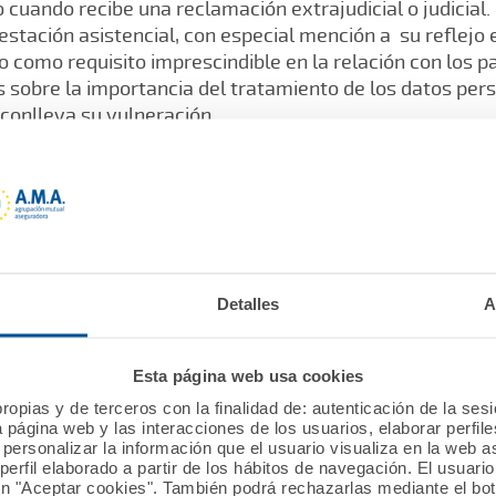
 cuando recibe una reclamación extrajudicial o judicial
estación asistencial, con especial mención a su reflejo en 
como requisito imprescindible en la relación con los p
s sobre la importancia del tratamiento de los datos per
 conlleva su vulneración.
afirmó que el aseguramiento es la herramienta impres
día a día de su actividad profesional y resolvió las preg
Detalles
A
riencia como Mutua líder en Responsabilidad Civil Profe
Española de Médicos Generales y de Familia (SEMG) en 
Esta página web usa cookies
ropias y de terceros con la finalidad de: autenticación de la ses
a página web y las interacciones de los usuarios, elaborar perfi
personalizar la información que el usuario visualiza en la web 
erfil elaborado a partir de los hábitos de navegación. El usuari
ón "Aceptar cookies". También podrá rechazarlas mediante el bo