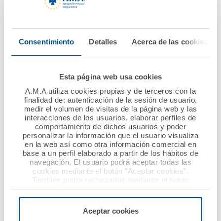
18.000 seguidores en redes sociales, con los que
mantiene una comunicación abierta.
Consentimiento
Detalles
Acerca de las cookies
Esta página web usa cookies
A.M.A utiliza cookies propias y de terceros con la
finalidad de: autenticación de la sesión de usuario,
medir el volumen de visitas de la página web y las
interacciones de los usuarios, elaborar perfiles de
comportamiento de dichos usuarios y poder
personalizar la información que el usuario visualiza
en la web así como otra información comercial en
base a un perfil elaborado a partir de los hábitos de
navegación. El usuario podrá aceptar todas las
cookies mediante el botón "Aceptar cookies".
También podrá rechazarlas mediante el botón
"Rechazar", donde se rechazarán todas las cookies
menos las necesarias para permitir el acceso a los
servicios de la web solicitados por el usuario, o
Aceptar cookies
configurarlas usando el botón “Personalizar".