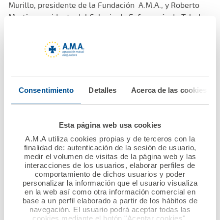
Murillo, presidente de la Fundación A.M.A., y Roberto
Martín, presidente del Colegio de Enfermería de Toledo.
En el mismo acto y con los mismos protagonistas, tuvo
lugar la renovación de la póliza colectiva de Vida. que
cubre a todos los profesionales en activo que ejercen en
el Colegio.
Consentimiento
Detalles
Acerca de las cookies
En el acto también estuvieron presentes, Luis Campos,
presidente de A.M.A,; Rafael Campos, presidente del
Esta página web usa cookies
Colegio de Enfermería de Cádiz y patrono de la
A.M.A utiliza cookies propias y de terceros con la
Fundación A.M.A., y Luis Alberto García Alía, veterinario y
finalidad de: autenticación de la sesión de usuario,
secretario del Consejo de A.M.A.
medir el volumen de visitas de la página web y las
interacciones de los usuarios, elaborar perfiles de
comportamiento de dichos usuarios y poder
Con la renovación de estos acuerdos se refuerza aún
personalizar la información que el usuario visualiza
en la web así como otra información comercial en
más la estrecha relación existente entre ambas
base a un perfil elaborado a partir de los hábitos de
instituciones.
navegación. El usuario podrá aceptar todas las
cookies mediante el botón "Aceptar cookies".