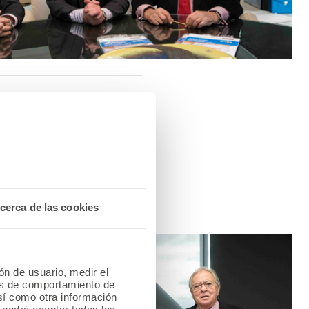
ón A.M.A., Diego Murillo,
ción del convenio de
as entre ambas
.A.
cerca de las cookies
ión de usuario, medir el
les de comportamiento de
así como otra información