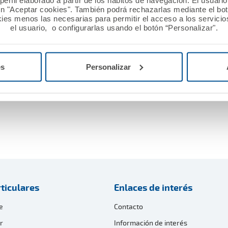
erfil elaborado a partir de los hábitos de navegación. El usuari
ón "Aceptar cookies". También podrá rechazarlas mediante el bo
ies menos las necesarias para permitir el acceso a los servicios
el usuario, o configurarlas usando el botón “Personalizar".
es
Personalizar
ticulares
Enlaces de interés
e
Contacto
r
Información de interés