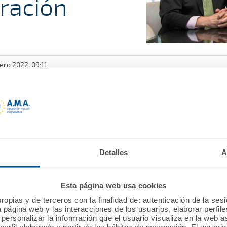
ración
ero 2022, 09:11
 de Médicos de Huesca, José María Borrel, y de la Fundaci
de diciembre, a través de la Fundación A.M.A., la renova
a por el que desarrollarán diferentes acciones conjunt
 también estuvo presente Luis Campos, presidente de A.M
Detalles
A
Esta página web usa cookies
ropias y de terceros con la finalidad de: autenticación de la ses
a página web y las interacciones de los usuarios, elaborar perfi
personalizar la información que el usuario visualiza en la web 