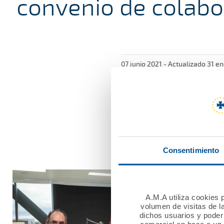
convenio de colabo
07 junio 2021 - Actualizado 31 en
El presidente del Colegio
suscribieron el pasado 1 
colaboración con la Mutu
instituciones. En el acto
Consentimiento
A.M.A utiliza cookies p
volumen de visitas de l
dichos usuarios y poder 