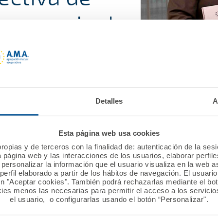
 convenio de
9 febrero 2024, 10:31
Detalles
A
e del Colegio Oficial de Fisioterapeutas de Galicia, y D
Esta página web usa cookies
a Vida la póliza colectiva de Vida para los ejercientes 
la Fundación A.M.A., ambas entidades renovaron su conv
ropias y de terceros con la finalidad de: autenticación de la ses
a página web y las interacciones de los usuarios, elaborar perfi
personalizar la información que el usuario visualiza en la web 
erfil elaborado a partir de los hábitos de navegación. El usuari
la sede central de A.M.A. en Madrid, también estuvo pre
ón "Aceptar cookies". También podrá rechazarlas mediante el bo
ctivos de A.M.A.
ies menos las necesarias para permitir el acceso a los servicios
el usuario, o configurarlas usando el botón “Personalizar".