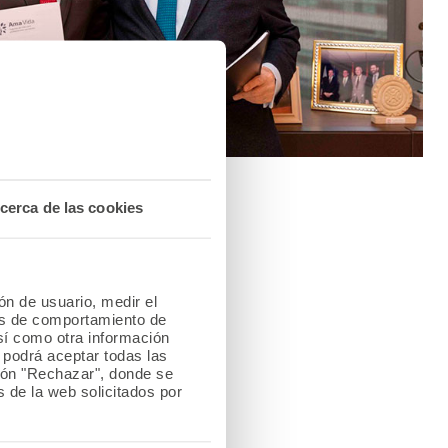
cerca de las cookies
iego Murillo presidente de
de este Colegio.
enio de colaboración.
ión de usuario, medir el
les de comportamiento de
así como otra información
o podrá aceptar todas las
sente Miguel Ángel
tón "Rechazar", donde se
 de la web solicitados por