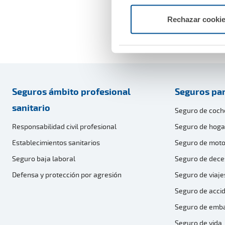
Con estos acuerdos, qued
años entre A.M.A. Grupo y
Rechazar cooki
Seguros ámbito profesional
Seguros par
sanitario
Seguro de coch
Responsabilidad civil profesional
Seguro de hoga
Establecimientos sanitarios
Seguro de moto
Seguro baja laboral
Seguro de dece
Defensa y protección por agresión
Seguro de viaje
Seguro de acci
Seguro de emb
Seguro de vida