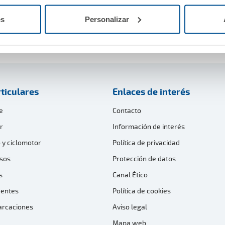
aron de manifiesto los estrechos lazos de colaboración
 los fisioterapeutas gallegos.
es
Personalizar
ticulares
Enlaces de interés
e
Contacto
r
Información de interés
 y ciclomotor
Política de privacidad
sos
Protección de datos
s
Canal Ético
dentes
Política de cookies
arcaciones
Aviso legal
Mapa web