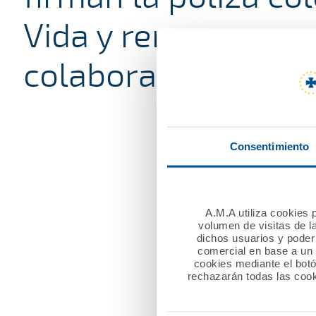
Vida y renuevan su
colaboración
09 febrero 2024 - Actualizado 0
Consentimiento
Gustavo Paseiro, president
A.M.A., han firmado con Am
Asimismo, y a través de 
A.M.A utiliza cookies p
volumen de visitas de l
dichos usuarios y poder 
comercial en base a un p
En el acto, celebrado en 
cookies mediante el bot
Vázquez, director de Cole
rechazarán todas las cook