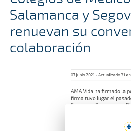
Salamanca y Segov
renuevan su conve
colaboración
07 junio 2021 - Actualizado 31 e
AMA Vida ha firmado la pó
firma tuvo lugar el pasad
Seguros y Reaseguros, Die
(Salamanca), y Enrique Gu
En la misma fecha y tambi