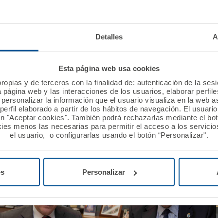
venio de colaboración que mantienen con la Mutua.
Detalles
A
 presente el presidente de A.M.A., Luis Campos.
Esta página web usa cookies
olegios ratifican la confianza depositada en A.M.A. Gr
ropias y de terceros con la finalidad de: autenticación de la ses
iento a prestar a sus colegiados.
a página web y las interacciones de los usuarios, elaborar perfi
personalizar la información que el usuario visualiza en la web 
erfil elaborado a partir de los hábitos de navegación. El usuari
ón "Aceptar cookies". También podrá rechazarlas mediante el bo
ies menos las necesarias para permitir el acceso a los servicios
el usuario, o configurarlas usando el botón “Personalizar".
es
Personalizar