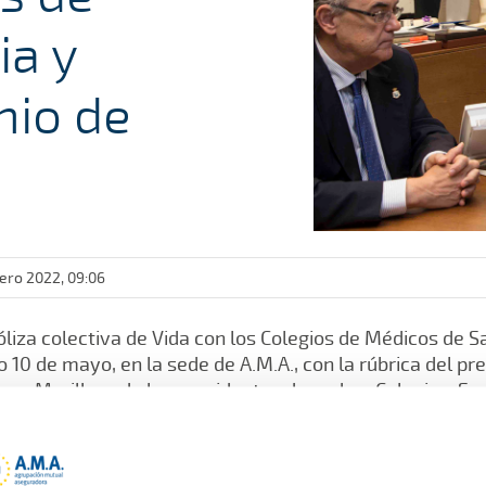
ia y
nio de
nero 2022, 09:06
liza colectiva de Vida con los Colegios de Médicos de 
o 10 de mayo, en la sede de A.M.A., con la rúbrica del p
go Murillo, y de los presidentes de ambos Colegios, Sa
ilabert (Segovia).
én en la sede de la mutua, ambas instituciones renovar