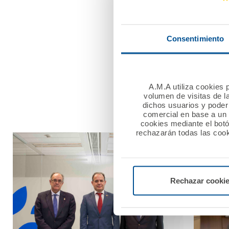
Fundación A.M.A., el con
Consentimiento
En el acto también estuvo
Con estas firmas ambos C
A.M.A utiliza cookies p
los servicios de aseguram
volumen de visitas de l
dichos usuarios y poder 
comercial en base a un p
cookies mediante el bot
rechazarán todas las cook
Rechazar cooki