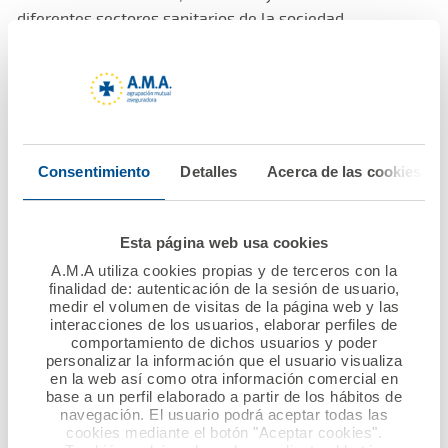
diferentes sectores sanitarios de la sociedad.
La Mutua de los profesionales sanitarios, siempre ha
demostrado su apoyo a estas instituciones y es un honor
para ella formar parte de esta Fundación. ”Será un
placer trabajar con el gran equipo que conforma el
Patronato para impulsar el fomento de la excelencia en
Consentimiento
Detalles
Acerca de las cookies
la práctica clínica, contribuyendo así a seguir siendo un
referente de conocimiento médico en España y a nivel
internacional”, ha manifestado nuestra presidenta, Ana
Esta página web usa cookies
Pastor.
A.M.A utiliza cookies propias y de terceros con la
finalidad de: autenticación de la sesión de usuario,
medir el volumen de visitas de la página web y las
La Entidad tiene como objetivo por su experiencia y
interacciones de los usuarios, elaborar perfiles de
comportamiento de dichos usuarios y poder
dedicación impulsar el conocimiento y la investigación
personalizar la información que el usuario visualiza
en el ámbito de la salud, que es lo que representa la
en la web así como otra información comercial en
Fundación.
base a un perfil elaborado a partir de los hábitos de
navegación. El usuario podrá aceptar todas las
cookies mediante el botón "Aceptar cookies".